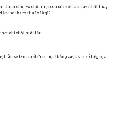
chỉ thích chơi và chốt một con số một lần duy nhất thay
ệc chơi bạch thủ lô là gì?
 chơi chỉ chốt một lần
ột lần sẽ làm mất đi cơ hội thắng cược khi số tiếp tục