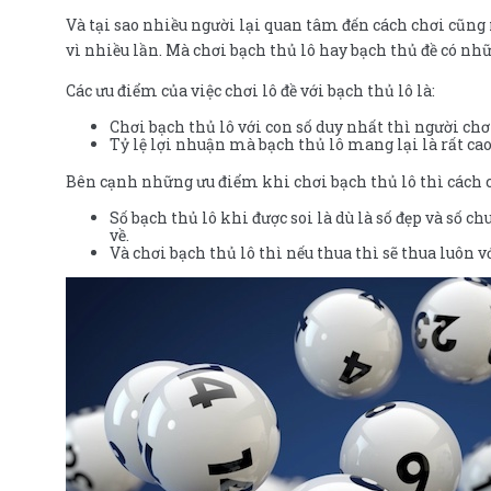
Và tại sao nhiều người lại quan tâm đến cách chơi cũn
vì nhiều lần. Mà chơi bạch thủ lô hay bạch thủ đề có nh
Các ưu điểm của việc chơi lô đề với bạch thủ lô là:
Chơi bạch thủ lô với con số duy nhất thì người chơ
Tỷ lệ lợi nhuận mà bạch thủ lô mang lại là rất ca
Bên cạnh những ưu điểm khi chơi bạch thủ lô thì cách c
Số bạch thủ lô khi được soi là dù là số đẹp và số 
về.
Và chơi bạch thủ lô thì nếu thua thì sẽ thua luôn v