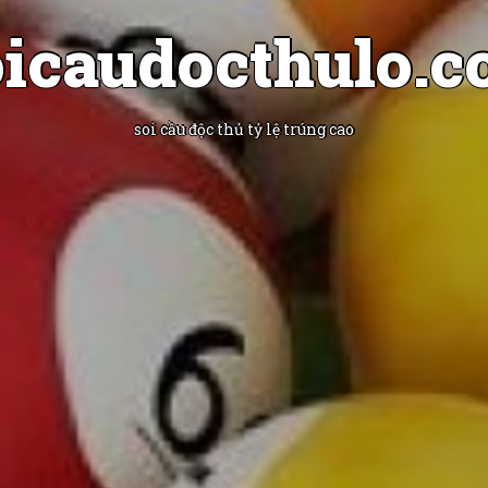
icaudocthulo.
soi cầu độc thủ tỷ lệ trúng cao