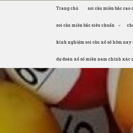
Trang chủ
soi cầu miền bắc cao 
soi cầu miền bắc siêu chuẩn
ch
kinh nghiệm soi cầu xổ số hôm nay
dự đoán xổ số miền nam chính xác 