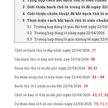
Tổng hợp cách bắt bạch thủ lô siêu chuẩn
Giới thiệu bạch thủ lô trong lô đề ngày 22
Giới thiệu chiến thuật để bắt bạch thủ lô
Thực hiện cách bắt bạch thủ lô siêu chuẩ
Trường hợp dùng lô giải đặc biệt ngày 22/04
Trường hợp dùng lô nháy ngày 22/04/2026
Trường hợp dùng lô giải không về ngày 22/
Chốt số bạch thủ lô đẹp nhất ngày 22/04/2026 :
17
Cầu bạch thủ lô kép mb hôm nay 22/04/2026 :
55
Song thủ thủ lô miễn phí ngày 22/04/2026 :
30, 41
Dự đoán song thủ lô kép hôm nay 22/04/2026 :
22 – 99
Bạch thủ lô 2 nháy miền bắc 22/04/2026 :
20
Chốt số dàn lô 4 số miễn phí ngày 22/04/2026 :
43, 27, 26
Dự đoán dàn lô 6 số cực chuẩn ngày 22/04/2026 :
70, 71, 1