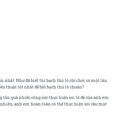
n nhất. Như đã biết thì bạch thủ lô chỉ chơi có một lần
iến thuật tốt nhất để bắt bạch thủ lô chuẩn?
 tốn quá nhiều công sức thực hiện soi lô đề của anh em.
y nhiên, anh em hoàn toàn có thể thực hiện soi cầu một