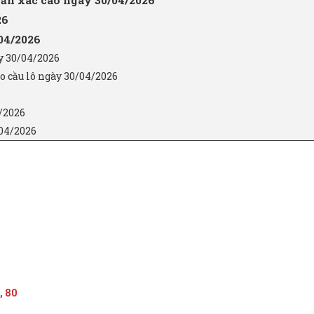
uẩn xác cao ngày 30/04/2026
26
04/2026
y 30/04/2026
o cầu lô ngày 30/04/2026
/2026
/04/2026
, 80