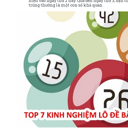
hiện vào ngày thứ 2 này. Qua đến ngày thứ 3, bạn c
trúng thưởng là một con số khả quan.