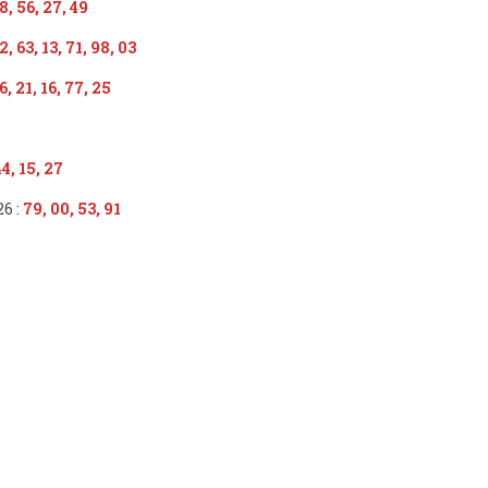
8, 56, 27, 49
2, 63, 13, 71, 98, 03
6, 21, 16, 77, 25
44, 15, 27
6 :
79, 00, 53, 91