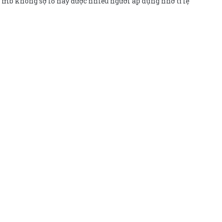
lô mb không sợ lỗ này được nhiều người áp dụng nhờ tỉ lệ