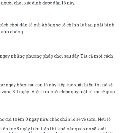
 người chơi xác định được dàn lô này.
 cách chơi dàn lô mb không sợ lỗ chính là bạn phải bình
nhanh chóng.
g ngay những phương pháp chơi sau đây. Tất cả mọi cách
hư ngày hôm sau con lô này tiếp tục xuất hiện thì nó sẽ
vòng 3-1 ngày. Việc tìm hiểu được quy luật lô rơi sẽ giúp
chờ đợi thêm 0 ngày nữa, chắc chắn lô sẽ về sớm. Nếu lô
 liên tục 5 ngày liên tiếp thì khả năng cao nó sẽ xuất