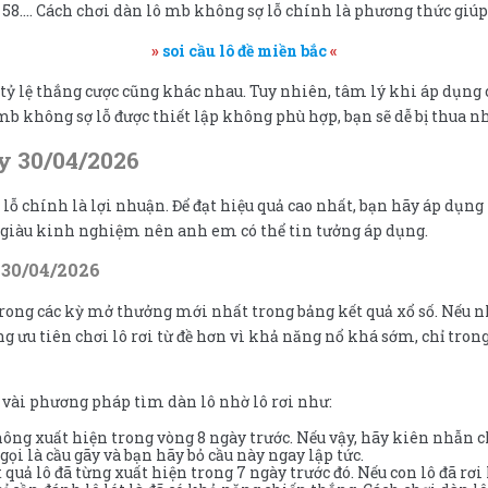
8, 58…. Cách chơi dàn lô mb không sợ lỗ chính là phương thức giúp
»
soi cầu lô đề miền bắc
«
tỷ lệ thắng cược cũng khác nhau. Tuy nhiên, tâm lý khi áp dụng
ô mb không sợ lỗ được thiết lập không phù hợp, bạn sẽ dễ bị thua 
y 30/04/2026
 lỗ chính là lợi nhuận. Để đạt hiệu quả cao nhất, bạn hãy áp dụn
hủ giàu kinh nghiệm nên anh em có thể tin tưởng áp dụng.
 30/04/2026
n trong các kỳ mở thưởng mới nhất trong bảng kết quả xổ số. Nếu n
g ưu tiên chơi lô rơi từ đề hơn vì khả năng nổ khá sớm, chỉ trong 
 vài phương pháp tìm dàn lô nhờ lô rơi như:
 không xuất hiện trong vòng 8 ngày trước. Nếu vậy, hãy kiên nhẫn 
gọi là cầu gãy và bạn hãy bỏ cầu này ngay lập tức.
t quả lô đã từng xuất hiện trong 7 ngày trước đó. Nếu con lô đã rơi