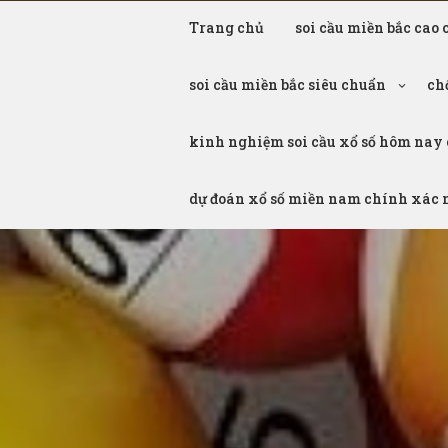
Trang chủ
soi cầu miền bắc cao 
soi cầu miền bắc siêu chuẩn
ch
kinh nghiệm soi cầu xổ số hôm nay
dự đoán xổ số miền nam chính xác 