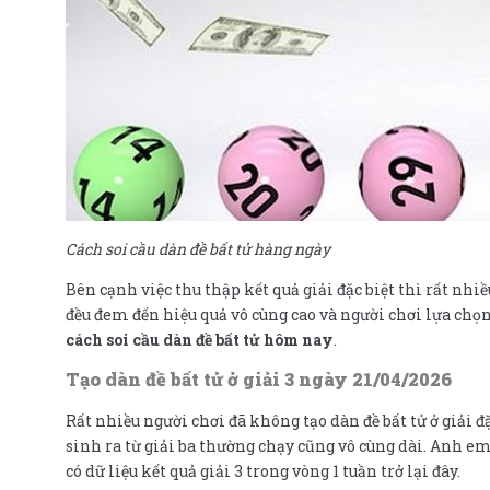
Cách soi cầu dàn đề bất tử hàng ngày
Bên cạnh việc thu thập kết quả giải đặc biệt thì rất nh
đều đem đến hiệu quả vô cùng cao và người chơi lựa chọn
cách soi cầu dàn đề bất tử hôm nay
.
Tạo dàn đề bất tử ở giải 3 ngày 21/04/2026
Rất nhiều người chơi đã không tạo dàn đề bất tử ở giải đặ
sinh ra từ giải ba thường chạy cũng vô cùng dài. Anh em 
có dữ liệu kết quả giải 3 trong vòng 1 tuần trở lại đây.