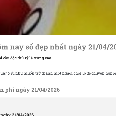
hôm nay số đẹp nhất ngày 21/04/2
oi cầu độc thủ tỷ lệ trúng cao
ưa? Nếu như muốn trở thành một người chơi lô đề chuyên nghiệ
n phí ngày 21/04/2026
 ngày 21/04/2026