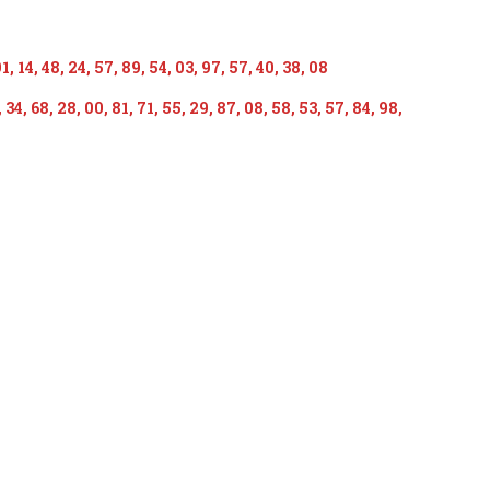
91, 14, 48, 24, 57, 89, 54, 03, 97, 57, 40, 38, 08
, 34, 68, 28, 00, 81, 71, 55, 29, 87, 08, 58, 53, 57, 84, 98,