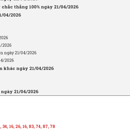
y chắc thắng 100% ngày 21/04/2026
1/04/2026
/2026
4/2026
uần ngày 21/04/2026
/04/2026
ệm khác ngày 21/04/2026
 ngày 21/04/2026
, 34, 16, 26, 16, 83, 74, 87, 78