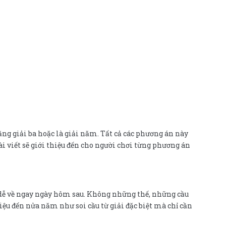
ng giải ba hoặc là giải năm. Tất cả các phương án này
i viết sẽ giới thiệu đến cho người chơi từng phương án
 rất dễ về ngay ngày hôm sau. Không những thế, những cầu
liệu đến nửa năm như soi cầu từ giải đặc biệt mà chỉ cần