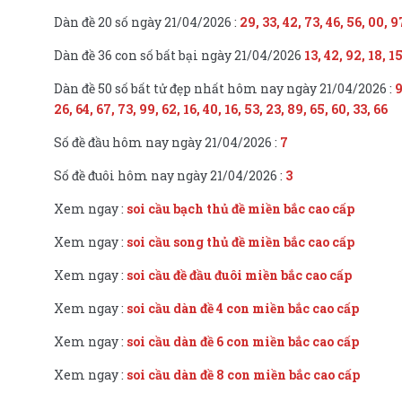
Dàn đề 20 số ngày 21/04/2026 :
29, 33, 42, 73, 46, 56, 00, 9
Dàn đề 36 con số bất bại ngày 21/04/2026
13, 42, 92, 18, 15
Dàn đề 50 số bất tử đẹp nhất hôm nay ngày 21/04/2026 :
9
26, 64, 67, 73, 99, 62, 16, 40, 16, 53, 23, 89, 65, 60, 33, 66
Số đề đầu hôm nay ngày 21/04/2026 :
7
Số đề đuôi hôm nay ngày 21/04/2026 :
3
Xem ngay :
soi cầu bạch thủ đề miền bắc cao cấp
Xem ngay :
soi cầu song thủ đề miền bắc cao cấp
Xem ngay :
soi cầu đề đầu đuôi miền bắc cao cấp
Xem ngay :
soi cầu dàn đề 4 con miền bắc cao cấp
Xem ngay :
soi cầu dàn đề 6 con miền bắc cao cấp
Xem ngay :
soi cầu dàn đề 8 con miền bắc cao cấp