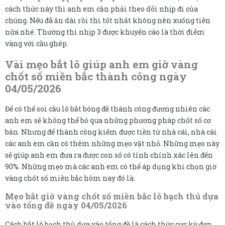
cách thức này thì anh em cần phải theo dõi nhịp đi của
chúng. Nếu đã ăn dài rồi thì tốt nhất không nên xuống tiền
nữa nhé. Thường thì nhịp 3 được khuyến cáo là thời điểm
vàng với cầu ghép.
Vài mẹo bắt lô giúp anh em giờ vàng
chốt số miền bắc thành công ngày
04/05/2026
Để có thể soi cầu lô bắt bóng đề thành công đương nhiên các
anh em sẽ không thể bỏ qua những phương pháp chốt số cơ
bản. Nhưng để thành công kiếm được tiền từ nhà cái, nhà cái
các anh em cần có thêm những mẹo vặt nhỏ. Những mẹo này
sẽ giúp anh em đưa ra được con số có tính chính xác lên đến
90%. Những mẹo mà các anh em có thể áp dụng khi chọn giờ
vàng chốt số miền bắc hôm nay đó là:
Mẹo bắt giờ vàng chốt số miền bắc lô bạch thủ dựa
vào tổng đề ngày 04/05/2026
Cách bắt lô bạch thủ dựa vào tổng đề là cách thức cực kỳ đơn