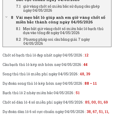
giờ vàng chốt số miền bắc sử dụng cầu ghép
ngày 04/05/2026
Vài mẹo bắt lô giúp anh em giờ vàng chốt số
miền bắc thành công ngày 04/05/2026
Mẹo bắt giờ vàng chốt số miền bắc lô bạch thủ
dựa vào tổng đề ngày 04/05/2026
Phương pháp soi cầu bằng giải 7 ngày
04/05/2026
Chốt số bạch thủ lô đẹp nhất ngày 04/05/2026 :
12
Cầu bạch thủ lô kép mb hôm nay 04/05/2026 :
44
Song thủ thủ lô miễn phí ngày 04/05/2026 :
48, 39
Dự đoán song thủ lô kép hôm nay 04/05/2026 :
88 – 11
Bạch thủ lô 2 nháy miền bắc 04/05/2026 :
51
Chốt số dàn lô 4 số miễn phí ngày 04/05/2026 :
85, 00, 01, 69
Dự đoán dàn lô 6 số cực chuẩn ngày 04/05/2026 :
38, 67, 51, 11,