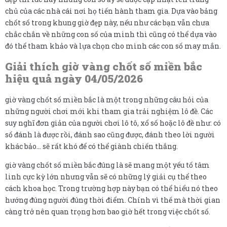
chủ của các nhà cái nơi họ tiến hành tham gia. Dựa vào bảng
chốt số trong khung giờ đẹp này, nếu như các bạn vẫn chưa
chắc chắn về những con số của mình thì cũng có thể dựa vào
đó thể tham khảo và lựa chọn cho mình các con số may mắn.
Giải thích giờ vàng chốt số miền bắc
hiệu quả ngày 04/05/2026
giờ vàng chốt số miền bắc là một trong những câu hỏi của
những người chơi mới khi tham gia trải nghiệm lô đề. Các
suy nghĩ đơn giản của người chơi lô tô, xổ số hoặc lô đề như: có
số đánh là được rồi, đánh sao cũng được, đánh theo lời người
khác bảo… sẽ rất khó để có thể giành chiến thắng.
giờ vàng chốt số miền bắc đúng là sẽ mang một yếu tố tâm
linh cực kỳ lớn nhưng vẫn sẽ có những lý giải cụ thể theo
cách khoa học. Trong trường hợp này bạn có thể hiểu nó theo
hướng đúng người đúng thời điểm. Chính vì thế mà thời gian
càng trở nên quan trọng hơn bao giờ hết trong việc chốt số.