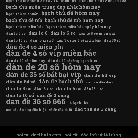
bạch thủ lô khung 2 ngày 88
bạch thủ lô khung 3 ngày chuẩn 100
bạch thủ miền trung đẹp nhất hôm nay
bạch thủ đề hôm nay
bạch thủ đề chuẩn
bạch thủ đề mb
bạch thủ đề mb hôm nay
bạch thủ đề miền bắc
bạch thủ đề miền bắc ngày hôm nay
dan lo 6
dan lo 6 so
dan lo 4 so
dan lo 6 so mien phi
dan lo 10 so
dan lo xien 3
dàn 3 càng 6 số miền bắc
dàn 30 số
dàn de 4 số miễn phí
dàn de 4 số vip miền bắc
dàn de 10 số hôm nay
dàn de 10 số rồng bạch kim
dàn de 20 số hôm nay
dàn de 36 số bất bại vip
dàn de 60 vip
dàn de bạch thủ
dàn de 64 số
dàn de đầu đuôi
dàn lô 3 số
dàn lô 6 số
dàn lô 4 số
dàn lô 8 số
dàn lô 10 số
dàn đề 3 càng
dàn đề 36 số 666
lô bạch thủ
độc thủ de 3 càng
soi cầu 3 càng đặc biệt
số đề đầu đuôi
soicaudocthulo.com - soi cầu độc thủ tỷ lệ trúng