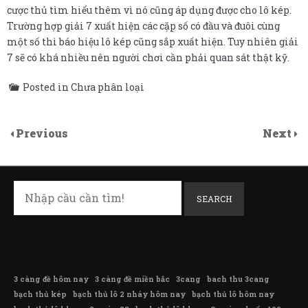
cược thủ tìm hiểu thêm vì nó cũng áp dụng được cho lô kép.
Trường hợp giải 7 xuất hiện các cặp số có đầu và đuôi cùng
một số thì báo hiệu lô kép cũng sắp xuất hiện. Tuy nhiên giải
7 sẽ có khá nhiều nên người chơi cần phải quan sát thật kỹ.
Posted in Chưa phân loại
Previous
Next
SEARCH
3 càng đề hôm nay
3 càng đề miền bắc
3cang
bach thu 3cang
bạch thủ kép
bạch thủ lô 2 nháy hôm nay
bạch thủ lô hôm nay