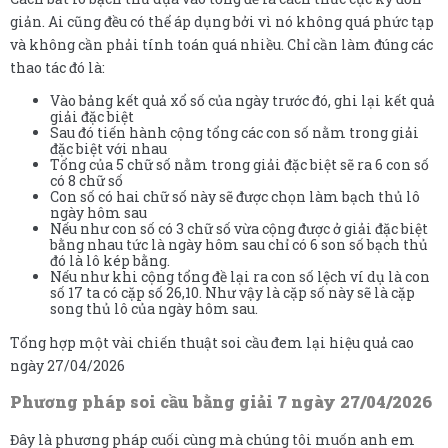
giản. Ai cũng đều có thể áp dụng bởi vì nó không quá phức tạp
và không cần phải tính toán quá nhiều. Chỉ cần làm đúng các
thao tác đó là:
Vào bảng kết quả xổ số của ngày trước đó, ghi lại kết quả
giải đặc biệt
Sau đó tiến hành cộng tổng các con số nằm trong giải
đặc biệt với nhau
Tổng của 5 chữ số nằm trong giải đặc biệt sẽ ra 6 con số
có 8 chữ số
Con số có hai chữ số này sẽ được chọn làm bạch thủ lô
ngày hôm sau
Nếu như con số có 3 chữ số vừa cộng được ở giải đặc biệt
bằng nhau tức là ngày hôm sau chỉ có 6 son số bạch thủ
đó là lô kép bằng.
Nếu như khi cộng tổng đề lại ra con số lệch ví dụ là con
số 17 ta có cặp số 26,10. Như vậy là cặp số này sẽ là cặp
song thủ lô của ngày hôm sau.
Tổng hợp một vài chiến thuật soi cầu đem lại hiệu quả cao
ngày 27/04/2026
Phương pháp soi cầu bằng giải 7 ngày 27/04/2026
Đây là phương pháp cuối cùng mà chúng tôi muốn anh em