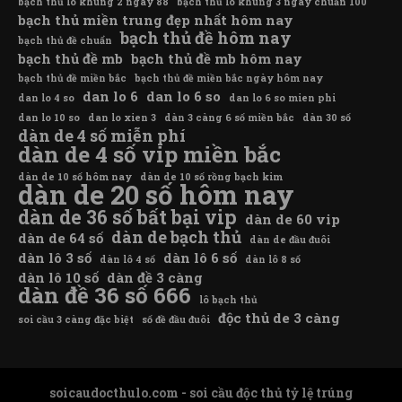
bạch thủ lô khung 2 ngày 88
bạch thủ lô khung 3 ngày chuẩn 100
bạch thủ miền trung đẹp nhất hôm nay
bạch thủ đề hôm nay
bạch thủ đề chuẩn
bạch thủ đề mb
bạch thủ đề mb hôm nay
bạch thủ đề miền bắc
bạch thủ đề miền bắc ngày hôm nay
dan lo 6
dan lo 6 so
dan lo 4 so
dan lo 6 so mien phi
dan lo 10 so
dan lo xien 3
dàn 3 càng 6 số miền bắc
dàn 30 số
dàn de 4 số miễn phí
dàn de 4 số vip miền bắc
dàn de 10 số hôm nay
dàn de 10 số rồng bạch kim
dàn de 20 số hôm nay
dàn de 36 số bất bại vip
dàn de 60 vip
dàn de bạch thủ
dàn de 64 số
dàn de đầu đuôi
dàn lô 3 số
dàn lô 6 số
dàn lô 4 số
dàn lô 8 số
dàn lô 10 số
dàn đề 3 càng
dàn đề 36 số 666
lô bạch thủ
độc thủ de 3 càng
soi cầu 3 càng đặc biệt
số đề đầu đuôi
soicaudocthulo.com - soi cầu độc thủ tỷ lệ trúng