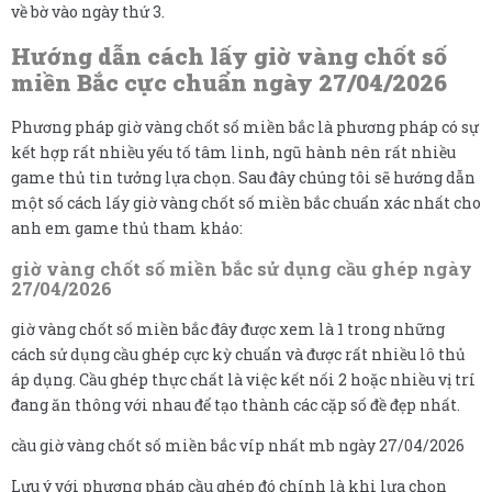
về bờ vào ngày thứ 3.
Hướng dẫn cách lấy giờ vàng chốt số
miền Bắc cực chuẩn ngày 27/04/2026
Phương pháp giờ vàng chốt số miền bắc là phương pháp có sự
kết hợp rất nhiều yếu tố tâm linh, ngũ hành nên rất nhiều
game thủ tin tưởng lựa chọn. Sau đây chúng tôi sẽ hướng dẫn
một số cách lấy giờ vàng chốt số miền bắc chuẩn xác nhất cho
anh em game thủ tham khảo:
giờ vàng chốt số miền bắc sử dụng cầu ghép ngày
27/04/2026
giờ vàng chốt số miền bắc đây được xem là 1 trong những
cách sử dụng cầu ghép cực kỳ chuẩn và được rất nhiều lô thủ
áp dụng. Cầu ghép thực chất là việc kết nối 2 hoặc nhiều vị trí
đang ăn thông với nhau để tạo thành các cặp số đề đẹp nhất.
cầu giờ vàng chốt số miền bắc víp nhất mb ngày 27/04/2026
Lưu ý với phương pháp cầu ghép đó chính là khi lựa chọn