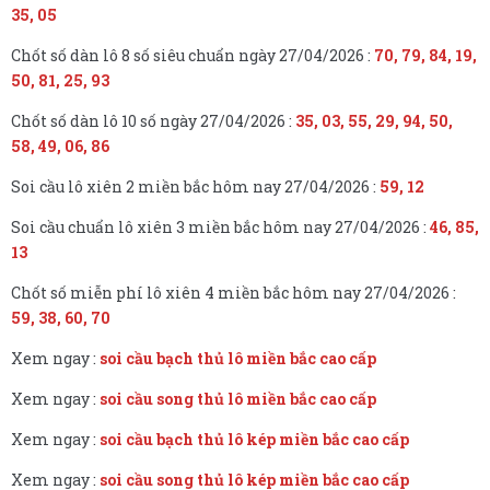
35, 05
Chốt số dàn lô 8 số siêu chuẩn ngày 27/04/2026 :
70, 79, 84, 19,
50, 81, 25, 93
Chốt số dàn lô 10 số ngày 27/04/2026 :
35, 03, 55, 29, 94, 50,
58, 49, 06, 86
Soi cầu lô xiên 2 miền bắc hôm nay 27/04/2026 :
59, 12
Soi cầu chuẩn lô xiên 3 miền bắc hôm nay 27/04/2026 :
46, 85,
13
Chốt số miễn phí lô xiên 4 miền bắc hôm nay 27/04/2026 :
59, 38, 60, 70
Xem ngay :
soi cầu bạch thủ lô miền bắc cao cấp
Xem ngay :
soi cầu song thủ lô miền bắc cao cấp
Xem ngay :
soi cầu bạch thủ lô kép miền bắc cao cấp
Xem ngay :
soi cầu song thủ lô kép miền bắc cao cấp