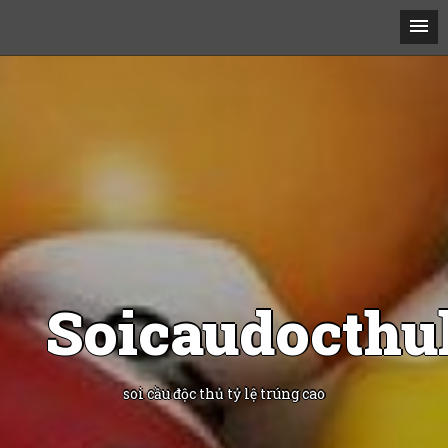
Soicaudocthu
soi cầu độc thủ tỷ lệ trúng cao