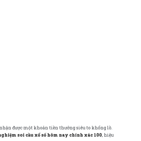
à nhận được một khoản tiền thưởng siêu to khổng lồ.
nghiệm soi cầu xổ số hôm nay chính xác 100
, hiệu