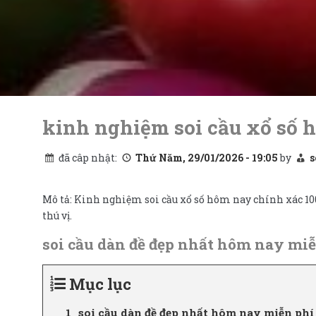
Skip
to
kinh nghiệm soi cầu xổ số 
content
đã câp nhật:
Thứ Năm, 29/01/2026 - 19:05
by
s
Mô tả: Kinh nghiệm soi cầu xổ số hôm nay chính xác 100
thú vị.
soi cầu dàn đề đẹp nhất hôm nay mi
Mục lục
soi cầu dàn đề đẹp nhất hôm nay miễn phí