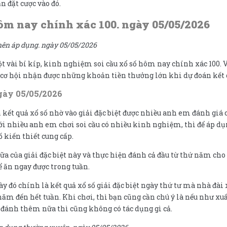
n đặt cược vào đó.
ôm nay chính xác 100. ngày 05/05/2026
 nên áp dụng. ngày 05/05/2026
 vài bí kíp, kinh nghiệm soi cầu xổ số hôm nay chính xác 100. 
o cơ hội nhận được những khoản tiền thưởng lớn khi dự đoán kết
ngày 05/05/2026
n kết quả xổ số nhờ vào giải đặc biệt được nhiều anh em đánh giá 
 nhiều anh em chơi soi cầu có nhiều kinh nghiệm, thì để áp dụn
ố kiến thiết cung cấp.
iữa của giải đặc biệt này và thực hiện đánh cả đầu từ thứ năm cho
hể ăn ngay được trong tuần.
ày đó chính là kết quả xổ số giải đặc biệt ngày thứ tư mà nhà đài 
 năm đến hết tuần. Khi chơi, thì bạn cũng cần chú ý là nếu như xu
, đánh thêm nữa thì cũng không có tác dụng gì cả.