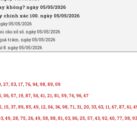
hay không? ngày 05/05/2026
 chính xác 100. ngày 05/05/2026
 ngày 05/05/2026
soi cầu xổ số. ngày 05/05/2026
quả trám. ngày 05/05/2026
ứ 8. ngày 05/05/2026
, 27, 03, 17, 76, 94, 98, 89, 09
5, 06, 57, 19, 87, 54, 41, 21, 81, 59, 74, 96, 47
, 15, 37, 89, 85, 49, 12, 04, 34, 98, 71, 31, 20, 33, 63, 11, 67, 87, 61, 
3, 49, 28, 75, 26, 49, 58, 88, 81, 03, 86, 25, 57, 43, 92, 40, 77, 08, 93