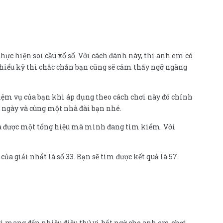
thực hiện soi cầu xổ số. Với cách đánh này, thì anh em có
m hiểu kỹ thì chắc chắn bạn cũng sẽ cảm thấy ngỡ ngàng
iệm vụ của bạn khi áp dụng theo cách chơi này đó chính
ng ngày và cùng một nhà đài bạn nhé.
cho ra được một tổng hiệu mà mình đang tìm kiếm. Với
của giải nhất là số 33. Bạn sẽ tìm được kết quả là 57.
i mang đến nhiều điều thú vị, bất ngờ cho anh em chơi