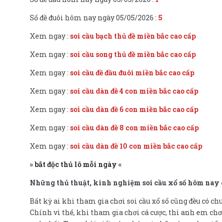
Số đề đuôi hôm nay ngày 05/05/2026 :
5
Xem ngay :
soi cầu bạch thủ đề miền bắc cao cấp
Xem ngay :
soi cầu song thủ đề miền bắc cao cấp
Xem ngay :
soi cầu đề đầu đuôi miền bắc cao cấp
Xem ngay :
soi cầu dàn đề 4 con miền bắc cao cấp
Xem ngay :
soi cầu dàn đề 6 con miền bắc cao cấp
Xem ngay :
soi cầu dàn đề 8 con miền bắc cao cấp
Xem ngay :
soi cầu dàn đề 10 con miền bắc cao cấp
»
bắt độc thủ lô mỗi ngày
«
Những thủ thuật, kinh nghiệm soi cầu xổ số hôm nay
Bất kỳ ai khi tham gia chơi soi cầu xổ số cũng đều có 
Chính vì thế, khi tham gia chơi cá cược, thì anh em ch