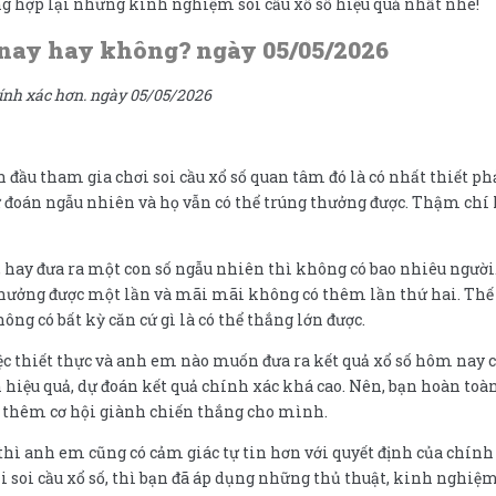
ổng hợp lại những kinh nghiệm soi cầu xổ số hiệu quả nhất nhé!
 nay hay không? ngày 05/05/2026
ính xác hơn. ngày 05/05/2026
đầu tham gia chơi soi cầu xổ số quan tâm đó là có nhất thiết ph
ự đoán ngẫu nhiên và họ vẫn có thể trúng thưởng được. Thậm chí l
hay đưa ra một con số ngẫu nhiên thì không có bao nhiêu người.
hưởng được một lần và mãi mãi không có thêm lần thứ hai. Thế 
ng có bất kỳ căn cứ gì là có thể thắng lớn được.
iệc thiết thực và anh em nào muốn đưa ra kết quả xổ số hôm nay 
h hiệu quả, dự đoán kết quả chính xác khá cao. Nên, bạn hoàn to
g thêm cơ hội giành chiến thắng cho mình.
thì anh em cũng có cảm giác tự tin hơn với quyết định của chính
 soi cầu xổ số, thì bạn đã áp dụng những thủ thuật, kinh nghiệm 