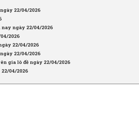
 ngày 22/04/2026
6
m nay ngày 22/04/2026
/04/2026
ngày 22/04/2026
 ngày 22/04/2026
ên gia lô đề ngày 22/04/2026
 22/04/2026