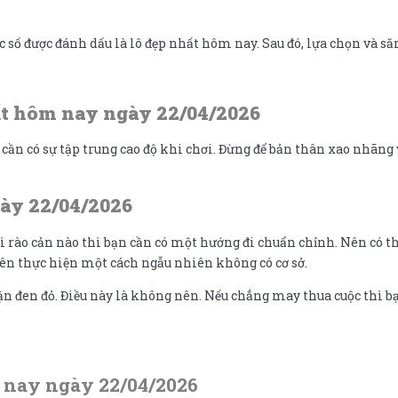
ác số được đánh dấu là lô đẹp nhất hôm nay. Sau đó, lựa chọn và s
ất hôm nay ngày 22/04/2026
ạn cần có sự tập trung cao độ khi chơi. Đừng để bản thân xao nhãn
gày 22/04/2026
rào cản nào thì bạn cần có một hướng đi chuẩn chỉnh. Nên có thá
nên thực hiện một cách ngẫu nhiên không có cơ sở.
ận đen đỏ. Điều này là không nên. Nếu chẳng may thua cuộc thì bạ
 nay ngày 22/04/2026