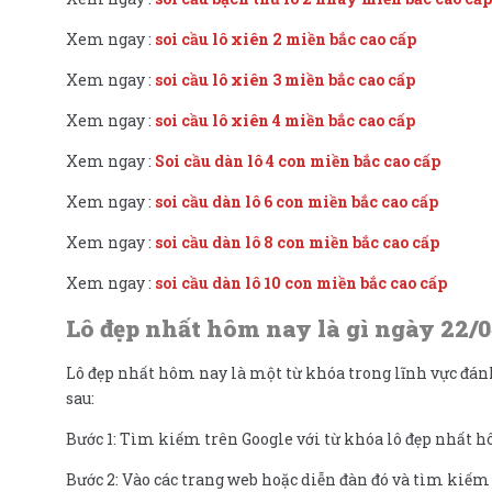
Xem ngay :
soi cầu lô xiên 2 miền bắc cao cấp
Xem ngay :
soi cầu lô xiên 3 miền bắc cao cấp
Xem ngay :
soi cầu lô xiên 4 miền bắc cao cấp
Xem ngay :
Soi cầu dàn lô 4 con miền bắc cao cấp
Xem ngay :
soi cầu dàn lô 6 con miền bắc cao cấp
Xem ngay :
soi cầu dàn lô 8 con miền bắc cao cấp
Xem ngay :
soi cầu dàn lô 10 con miền bắc cao cấp
Lô đẹp nhất hôm nay là gì ngày 22/
Lô đẹp nhất hôm nay là một từ khóa trong lĩnh vực đánh 
sau:
Bước 1: Tìm kiếm trên Google với từ khóa lô đẹp nhất hô
Bước 2: Vào các trang web hoặc diễn đàn đó và tìm kiếm