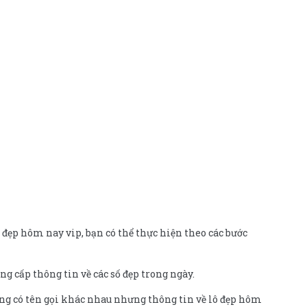
 đẹp hôm nay vip, bạn có thể thực hiện theo các bước
g cấp thông tin về các số đẹp trong ngày.
ờng có tên gọi khác nhau nhưng thông tin về lô đẹp hôm