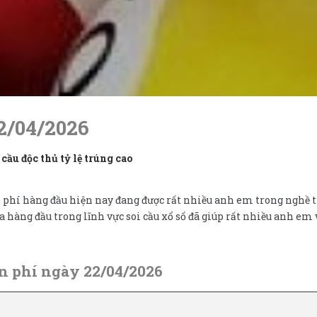
2/04/2026
 cầu độc thủ tỷ lệ trúng cao
n phí hàng đầu hiện nay đang được rất nhiều anh em trong nghề 
hàng đầu trong lĩnh vực soi cầu xổ số đã giúp rất nhiều anh em v
n phí ngày 22/04/2026