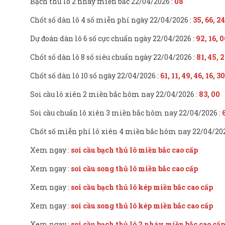
Bạch thủ lô 2 nháy miền bắc 22/04/2026 :
08
Chốt số dàn lô 4 số miễn phí ngày 22/04/2026 :
35, 66, 24
Dự đoán dàn lô 6 số cực chuẩn ngày 22/04/2026 :
92, 16, 0
Chốt số dàn lô 8 số siêu chuẩn ngày 22/04/2026 :
81, 45, 2
Chốt số dàn lô 10 số ngày 22/04/2026 :
61, 11, 49, 46, 16, 3
Soi cầu lô xiên 2 miền bắc hôm nay 22/04/2026 :
83, 00
Soi cầu chuẩn lô xiên 3 miền bắc hôm nay 22/04/2026 :
Chốt số miễn phí lô xiên 4 miền bắc hôm nay 22/04/202
Xem ngay :
soi cầu bạch thủ lô miền bắc cao cấp
Xem ngay :
soi cầu song thủ lô miền bắc cao cấp
Xem ngay :
soi cầu bạch thủ lô kép miền bắc cao cấp
Xem ngay :
soi cầu song thủ lô kép miền bắc cao cấp
Xem ngay :
soi cầu bạch thủ lô 2 nháy miền bắc cao cấp