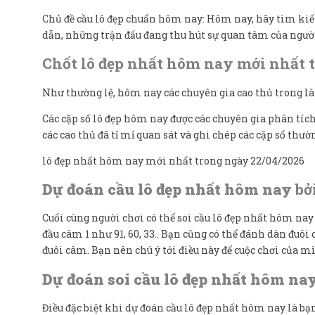
Chủ đề cầu lô đẹp chuẩn hôm nay: Hôm nay, hãy tìm kiếm
dẫn, những trận đấu đang thu hút sự quan tâm của ngư
Chốt lô đẹp nhất hôm nay mới nhất 
Như thường lệ, hôm nay các chuyên gia cao thủ trong làn
Các cặp số lô đẹp hôm nay được các chuyên gia phân tích
các cao thủ đã tỉ mỉ quan sát và ghi chép các cặp số th
lô đẹp nhất hôm nay mới nhất trong ngày 22/04/2026
Dự đoán cầu lô đẹp nhất hôm nay
bởi
Cuối cùng người chơi có thể soi cầu lô đẹp nhất hôm nay
đầu câm 1 như 91, 60, 33.. Bạn cũng có thể đánh dàn đuôi
đuôi câm. Bạn nên chú ý tới điều này để cuộc chơi của m
Dự đoán soi cầu lô đẹp nhất hôm na
Điều đặc biệt khi dự đoán cầu lô đẹp nhất hôm nay là bạn