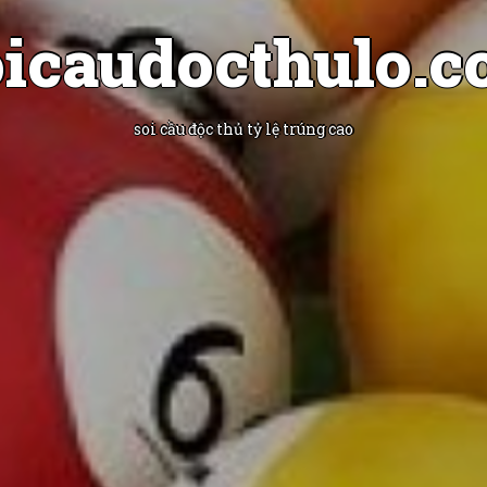
icaudocthulo.
soi cầu độc thủ tỷ lệ trúng cao