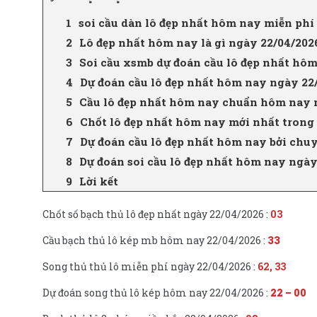
soi cầu dàn lô đẹp nhất hôm nay miễn phí
Lô đẹp nhất hôm nay là gì ngày 22/04/202
Soi cầu xsmb dự đoán cầu lô đẹp nhất hô
Dự đoán cầu lô đẹp nhất hôm nay ngày 22
Cầu lô đẹp nhất hôm nay chuẩn hôm nay 
Chốt lô đẹp nhất hôm nay mới nhất trong
Dự đoán cầu lô đẹp nhất hôm nay bởi chuy
Dự đoán soi cầu lô đẹp nhất hôm nay ngày
Lời kết
Chốt số bạch thủ lô đẹp nhất ngày 22/04/2026 :
03
Cầu bạch thủ lô kép mb hôm nay 22/04/2026 :
33
Song thủ thủ lô miễn phí ngày 22/04/2026 :
62, 33
Dự đoán song thủ lô kép hôm nay 22/04/2026 :
22 – 00