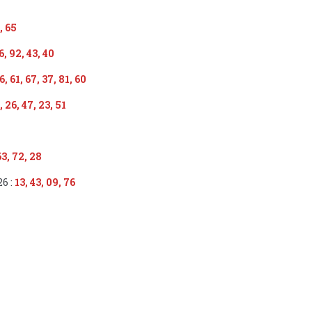
, 65
6, 92, 43, 40
6, 61, 67, 37, 81, 60
0, 26, 47, 23, 51
63, 72, 28
6 :
13, 43, 09, 76