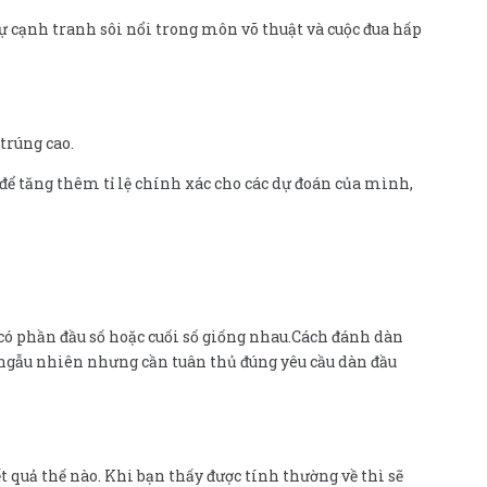
ự cạnh tranh sôi nổi trong môn võ thuật và cuộc đua hấp
trúng cao.
 để tăng thêm tỉ lệ chính xác cho các dự đoán của mình,
 có phần đầu số hoặc cuối số giống nhau.Cách đánh dàn
ặc ngẫu nhiên nhưng cần tuân thủ đúng yêu cầu dàn đầu
ết quả thế nào. Khi bạn thấy được tính thường về thì sẽ