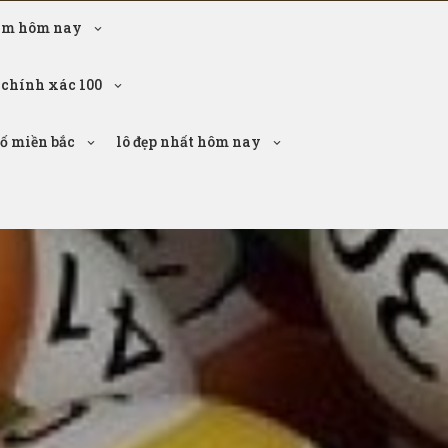
nam hôm nay
 chính xác 100
số miền bắc
lô đẹp nhất hôm nay