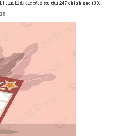
khi tìm hiểu các cách
soi cầu 247 chính xác 100
.
026