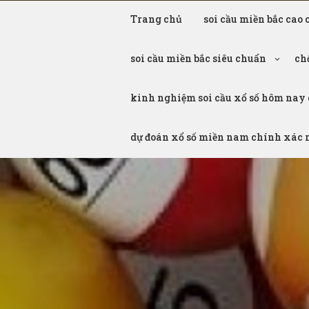
Trang chủ
soi cầu miền bắc cao 
soi cầu miền bắc siêu chuẩn
ch
kinh nghiệm soi cầu xổ số hôm nay
dự đoán xổ số miền nam chính xác 