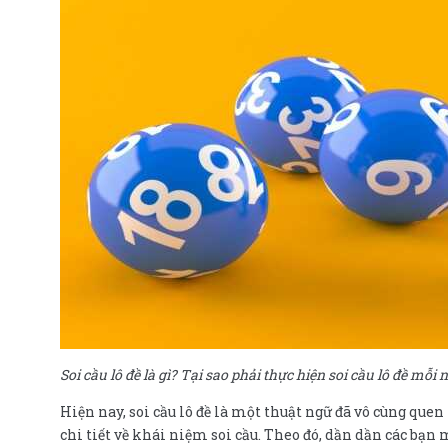
Soi cầu lô đề là gì? Tại sao phải thực hiện soi cầu lô đề mỗi 
Hiện nay, soi cầu lô đề là một thuật ngữ đã vô cùng quen
chi tiết về khái niệm soi cầu. Theo đó, dần dần các bạn