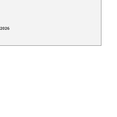
/2026