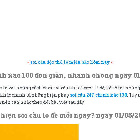
»
soi cầu độc thủ lô miền bắc hôm nay
«
nh xác 100 đơn giản, nhanh chóng ngày 0
a lạ với những cách chơi soi cầu khi cá cược lô đề, xổ số tại nhữn
gì khác chính là những biện pháp
soi cầu 247 chính xác 100
. Tuy
 nên cân nhắc theo dõi bài viết sau đây.
c hiện soi cầu lô đề mỗi ngày? ngày 01/05/