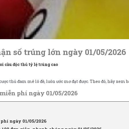
hận số trúng lớn ngày 01/05/2026
oi cầu độc thủ tỷ lệ trúng cao
cược thủ đam mê lô đề, luôn ước mơ đạt được. Theo đó, hãy xem b
 miễn phí ngày 01/05/2026
 phí ngày 01/05/2026