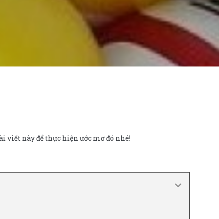
ài viết này để thực hiện ước mơ đó nhé!