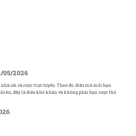
1/05/2026
g nhà cái cá cược trực tuyến. Theo đó, điều mà mỗi bạn
 nhiên, đây là điều khó khăn và không phải bạn cược thủ
2026