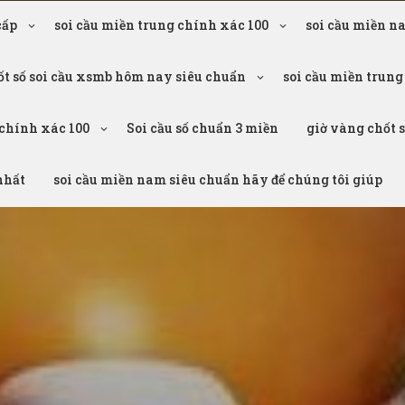
cấp
soi cầu miền trung chính xác 100
soi cầu miền 
ốt số soi cầu xsmb hôm nay siêu chuẩn
soi cầu miền trung
 chính xác 100
Soi cầu số chuẩn 3 miền
giờ vàng chốt 
nhất
soi cầu miền nam siêu chuẩn hãy để chúng tôi giúp