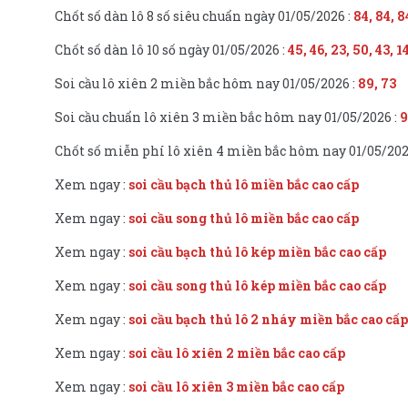
Chốt số dàn lô 8 số siêu chuẩn ngày 01/05/2026 :
84, 84, 8
Chốt số dàn lô 10 số ngày 01/05/2026 :
45, 46, 23, 50, 43, 1
Soi cầu lô xiên 2 miền bắc hôm nay 01/05/2026 :
89, 73
Soi cầu chuẩn lô xiên 3 miền bắc hôm nay 01/05/2026 :
9
Chốt số miễn phí lô xiên 4 miền bắc hôm nay 01/05/202
Xem ngay :
soi cầu bạch thủ lô miền bắc cao cấp
Xem ngay :
soi cầu song thủ lô miền bắc cao cấp
Xem ngay :
soi cầu bạch thủ lô kép miền bắc cao cấp
Xem ngay :
soi cầu song thủ lô kép miền bắc cao cấp
Xem ngay :
soi cầu bạch thủ lô 2 nháy miền bắc cao cấp
Xem ngay :
soi cầu lô xiên 2 miền bắc cao cấp
Xem ngay :
soi cầu lô xiên 3 miền bắc cao cấp