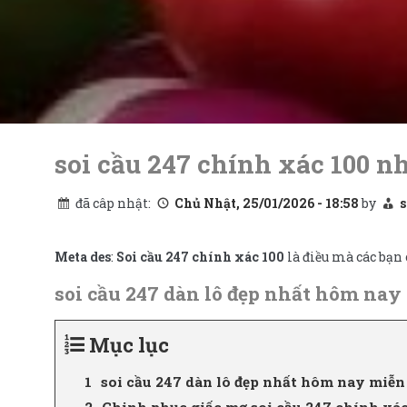
Skip
to
soi cầu 247 chính xác 100 n
content
đã câp nhật:
Chủ Nhật, 25/01/2026 - 18:58
by
s
Meta des
:
Soi cầu 247 chính xác 100
là điều mà các bạn 
soi cầu 247 dàn lô đẹp nhất hôm nay
Mục lục
soi cầu 247 dàn lô đẹp nhất hôm nay miễn