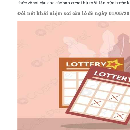
thức về soi cầu cho các bạn cược thủ một lần nữa trước 
Đôi nét khái niệm soi cầu lô đề ngày 01/05/2