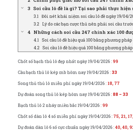
Chinh phục giấc mơ soi cầu 247 chính xá
Soi cầu lô đề là gì? Tại sao phải thực hiệ
Đôi nét khái niệm soi cầu lô đề ngày 19/04/2
Lý do các bạn cược thủ nên phải soi cầu trước
Những cách soi cầu 247 chính xác 100 đượ
Soi cầu lô đề hiệu quả 100 bằng phương pháp 
Soi cầu lô đề hiệu quả 100 bằng phương pháp
Chốt số bạch thủ lô đẹp nhất ngày 19/04/2026 :
99
Cầu bạch thủ lô kép mb hôm nay 19/04/2026 :
33
Song thủ thủ lô miễn phí ngày 19/04/2026 :
18, 77
Dự đoán song thủ lô kép hôm nay 19/04/2026 :
88 – 33
Bạch thủ lô 2 nháy miền bắc 19/04/2026 :
99
Chốt số dàn lô 4 số miễn phí ngày 19/04/2026 :
75, 21, 17
Dự đoán dàn lô 6 số cực chuẩn ngày 19/04/2026 :
40, 40, 9