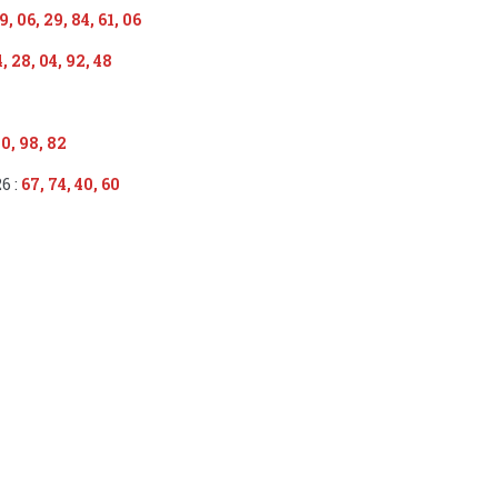
9, 06, 29, 84, 61, 06
4, 28, 04, 92, 48
0, 98, 82
6 :
67, 74, 40, 60