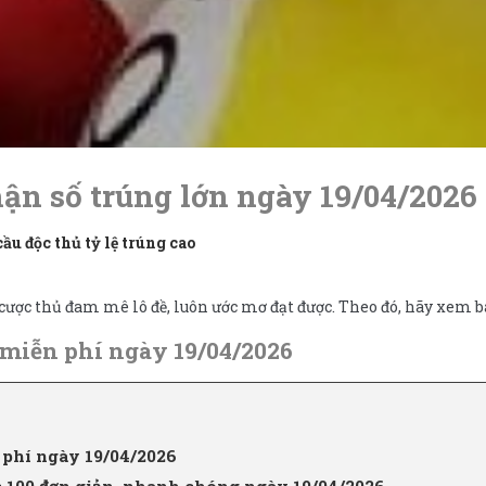
hận số trúng lớn ngày 19/04/2026
cầu độc thủ tỷ lệ trúng cao
cược thủ đam mê lô đề, luôn ước mơ đạt được. Theo đó, hãy xem b
 miễn phí ngày 19/04/2026
 phí ngày 19/04/2026