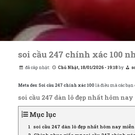
Skip
to
soi cầu 247 chính xác 100 n
content
đã câp nhật:
Chủ Nhật, 18/01/2026 - 19:18
by
s
Meta des
:
Soi cầu 247 chính xác 100
là điều mà các bạn 
soi cầu 247 dàn lô đẹp nhất hôm nay
Mục lục
soi cầu 247 dàn lô đẹp nhất hôm nay miễn