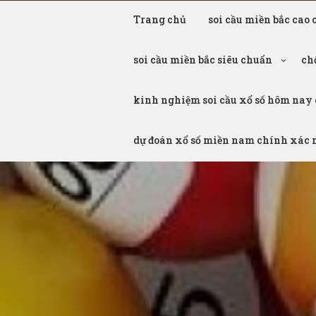
Trang chủ
soi cầu miền bắc cao 
soi cầu miền bắc siêu chuẩn
ch
kinh nghiệm soi cầu xổ số hôm nay
dự đoán xổ số miền nam chính xác 