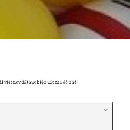
ài viết này để thực hiện ước mơ đó nhé!