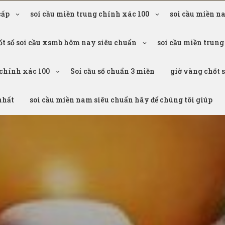
cấp
soi cầu miền trung chính xác 100
soi cầu miền 
ốt số soi cầu xsmb hôm nay siêu chuẩn
soi cầu miền trung
 chính xác 100
Soi cầu số chuẩn 3 miền
giờ vàng chốt 
nhất
soi cầu miền nam siêu chuẩn hãy để chúng tôi giúp