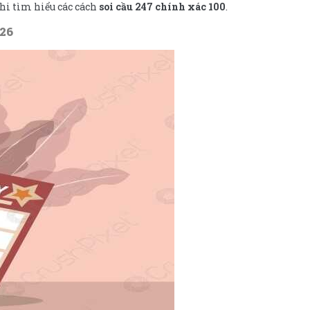
khi tìm hiểu các cách
soi cầu 247 chính xác 100
.
026