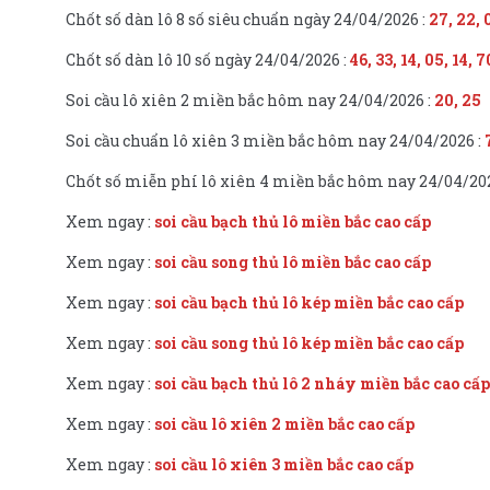
Chốt số dàn lô 8 số siêu chuẩn ngày 24/04/2026 :
27, 22, 
Chốt số dàn lô 10 số ngày 24/04/2026 :
46, 33, 14, 05, 14, 7
Soi cầu lô xiên 2 miền bắc hôm nay 24/04/2026 :
20, 25
Soi cầu chuẩn lô xiên 3 miền bắc hôm nay 24/04/2026 :
Chốt số miễn phí lô xiên 4 miền bắc hôm nay 24/04/20
Xem ngay :
soi cầu bạch thủ lô miền bắc cao cấp
Xem ngay :
soi cầu song thủ lô miền bắc cao cấp
Xem ngay :
soi cầu bạch thủ lô kép miền bắc cao cấp
Xem ngay :
soi cầu song thủ lô kép miền bắc cao cấp
Xem ngay :
soi cầu bạch thủ lô 2 nháy miền bắc cao cấp
Xem ngay :
soi cầu lô xiên 2 miền bắc cao cấp
Xem ngay :
soi cầu lô xiên 3 miền bắc cao cấp