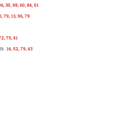
06, 30, 98, 60, 84, 01
0, 79, 13, 96, 79
72, 75, 41
26 :
14, 52, 79, 43