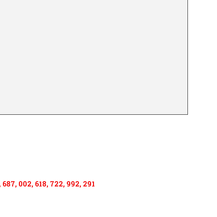
, 687, 002, 618, 722, 992, 291