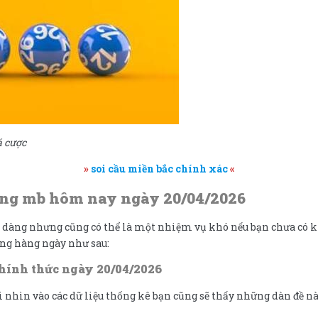
á cược
»
soi cầu miền bắc chính xác
«
càng mb hôm nay ngày 20/04/2026
ễ dàng nhưng cũng có thể là một nhiệm vụ khó nếu bạn chưa có 
àng hàng ngày như sau:
chính thức ngày 20/04/2026
 nhìn vào các dữ liệu thống kê bạn cũng sẽ thấy những dàn đề nà