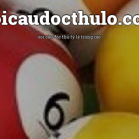
icaudocthulo.
soi cầu độc thủ tỷ lệ trúng cao