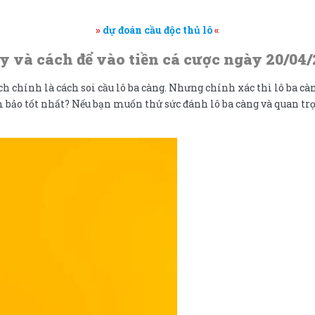
»
dự đoán cầu độc thủ lô
«
y và cách để vào tiền cá cược ngày 20/04
ích chính là cách soi cầu lô ba càng. Nhưng chính xác thì lô ba cà
ảm bảo tốt nhất? Nếu bạn muốn thử sức đánh lô ba càng và quan t