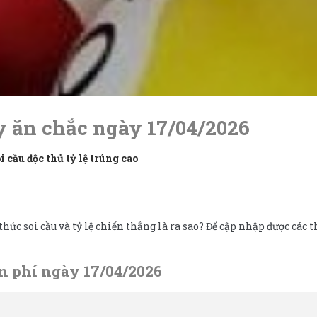
y ăn chắc ngày 17/04/2026
i cầu độc thủ tỷ lệ trúng cao
hức soi cầu và tỷ lệ chiến thắng là ra sao? Để cập nhập được các
n phí ngày 17/04/2026