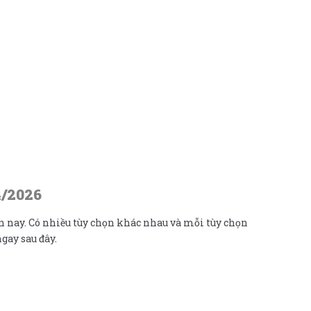
4/2026
n nay. Có nhiều tùy chọn khác nhau và mỗi tùy chọn
gay sau đây.