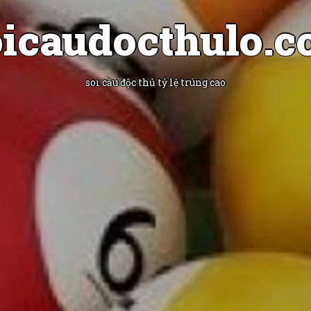
icaudocthulo.
soi cầu độc thủ tỷ lệ trúng cao