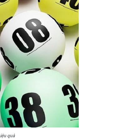
iệu quả