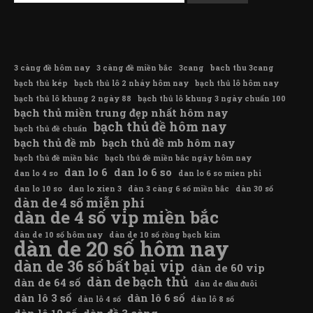
3 càng đề hôm nay
3 càng đề miền bắc
3cang
bach thu 3cang
bạch thủ kép
bạch thủ lô 2 nháy hôm nay
bạch thủ lô hôm nay
bạch thủ lô khung 2 ngày 88
bạch thủ lô khung 3 ngày chuẩn 100
bạch thủ miền trung đẹp nhất hôm nay
bạch thủ đề hôm nay
bạch thủ đề chuẩn
bạch thủ đề mb
bạch thủ đề mb hôm nay
bạch thủ đề miền bắc
bạch thủ đề miền bắc ngày hôm nay
dan lo 6
dan lo 6 so
dan lo 4 so
dan lo 6 so mien phi
dan lo 10 so
dan lo xien 3
dàn 3 càng 6 số miền bắc
dàn 30 số
dàn de 4 số miễn phí
dàn de 4 số vip miền bắc
dàn de 10 số hôm nay
dàn de 10 số rồng bạch kim
dàn de 20 số hôm nay
dàn de 36 số bất bại vip
dàn de 60 vip
dàn de bạch thủ
dàn de 64 số
dàn de đầu đuôi
dàn lô 3 số
dàn lô 6 số
dàn lô 4 số
dàn lô 8 số
dàn lô 10 số
dàn đề 3 càng