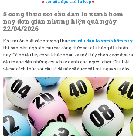
»
soi cầu độc thủ lô kép
«
5 công thức soi cầu dàn lô xsmb hôm
nay đơn giản nhưng hiệu quả ngày
22/04/2026
Khi muốn biết các phương thức
soi cầu dàn lô xsmb hôm nay
thì bạn nên nghiên cứu các công thức soi cầu hàng đầu hiện
nay. Có nhiều tùy chọn khác nhau và mỗi tùy chọn được đưa ra
đều mang đến những gợi ý hay dành cho người chơi. Chi tiết
về các cách thức soi cầu lô đề này sẽ được bật mí ngay sau đây.