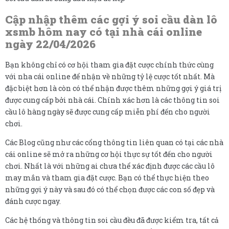
Cập nhập thêm các gợi ý soi cầu dàn lô
xsmb hôm nay có tại nhà cái online
ngày 22/04/2026
Bạn không chỉ có cơ hội tham gia đặt cược chính thức cùng
với nha cái online để nhận về những tỷ lệ cược tốt nhất. Mà
đặc biệt hơn là còn có thể nhận được thêm những gợi ý giá trị
được cung cấp bởi nhà cái. Chính xác hơn là các thông tin soi
cầu lô hàng ngày sẽ được cung cấp miễn phí đến cho người
chơi.
Các Blog cũng như các cổng thông tin liên quan có tại các nhà
cái online sẽ mở ra những cơ hội thực sự tốt đến cho người
chơi. Nhất là với những ai chưa thể xác định được các cầu lô
may mắn và tham gia đặt cược. Bạn có thể thực hiện theo
những gợi ý này và sau đó có thể chọn được các con số đẹp và
đánh cược ngay.
Các hệ thống và thông tin soi cầu đều đã được kiểm tra, tất cả