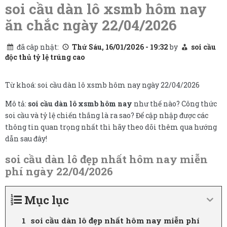
content
soi cầu dàn lô xsmb hôm nay
ăn chắc ngày 22/04/2026
đã câp nhật:
Thứ Sáu, 16/01/2026 - 19:32
by
soi cầu
độc thủ tỷ lệ trúng cao
Từ khoá: soi cầu dàn lô xsmb hôm nay ngày 22/04/2026
Mô tả:
soi cầu dàn lô xsmb hôm nay
như thế nào? Công thức
soi cầu và tỷ lệ chiến thắng là ra sao? Để cập nhập được các
thông tin quan trọng nhất thì hãy theo dõi thêm qua hướng
dẫn sau đây!
soi cầu dàn lô đẹp nhất hôm nay miễn
phí ngày 22/04/2026
Mục lục
soi cầu dàn lô đẹp nhất hôm nay miễn phí