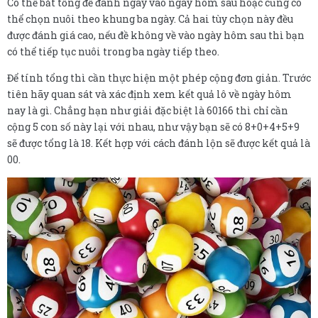
Có thể bắt tổng đề đánh ngay vào ngay hôm sau hoặc cũng có
thể chọn nuôi theo khung ba ngày. Cả hai tùy chọn này đều
được đánh giá cao, nếu đề không về vào ngày hôm sau thì bạn
có thể tiếp tục nuôi trong ba ngày tiếp theo.
Để tính tổng thì cần thực hiện một phép cộng đơn giản. Trước
tiên hãy quan sát và xác định xem kết quả lô về ngày hôm
nay là gì. Chẳng hạn như giải đặc biệt là 60166 thì chỉ cần
cộng 5 con số này lại với nhau, như vậy bạn sẽ có 8+0+4+5+9
sẽ được tổng là 18. Kết hợp với cách đánh lộn sẽ được kết quả là
00.