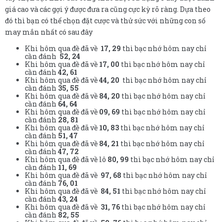
giá cao và các gợi ý được đưa ra cũng cực kỳ rõ ràng. Dựa theo
đó thì bạn có thể chọn đặt cược và thử sức với những con số
may mắn nhất có sau đây
Khi hôm qua đề đã về
17, 29
thì bạc nhớ hôm nay chỉ
cần đánh
52, 24
Khi hôm qua đề đã về
17, 00
thì bạc nhớ hôm nay chỉ
cần đánh
42, 61
Khi hôm qua đề đã về
44, 20
thì bạc nhớ hôm nay chỉ
cần đánh
35, 55
Khi hôm qua đề đã về
84, 20
thì bạc nhớ hôm nay chỉ
cần đánh
64, 64
Khi hôm qua đề đã về
09, 69
thì bạc nhớ hôm nay chỉ
cần đánh
28, 81
Khi hôm qua đề đã về
10, 83
thì bạc nhớ hôm nay chỉ
cần đánh
51, 47
Khi hôm qua đề đã về
84, 21
thì bạc nhớ hôm nay chỉ
cần đánh
47, 72
Khi hôm qua đề đã về lô
80, 99
thì bạc nhớ hôm nay chỉ
cần đánh
11, 69
Khi hôm qua đề đã về
97, 68
thì bạc nhớ hôm nay chỉ
cần đánh
76, 01
Khi hôm qua đề đã về
84, 51
thì bạc nhớ hôm nay chỉ
cần đánh
43, 24
Khi hôm qua đề đã về
31, 76
thì bạc nhớ hôm nay chỉ
cần đánh
82, 55