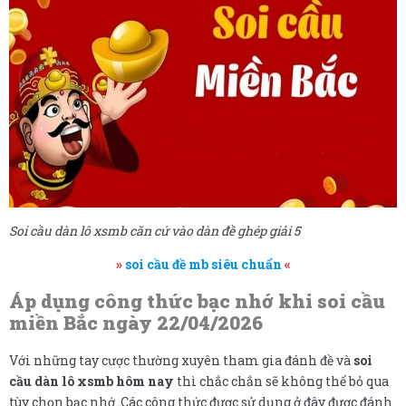
Soi cầu dàn lô xsmb căn cứ vào dàn đề ghép giải 5
»
soi cầu đề mb siêu chuẩn
«
Áp dụng công thức bạc nhớ khi soi cầu
miền Bắc ngày 22/04/2026
Với những tay cược thường xuyên tham gia đánh đề và
soi
cầu dàn lô xsmb hôm nay
thì chắc chắn sẽ không thể bỏ qua
tùy chọn bạc nhớ. Các công thức được sử dụng ở đây được đánh