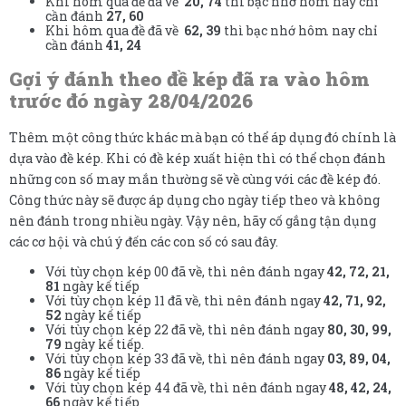
Khi hôm qua đề đã về
20, 74
thì bạc nhớ hôm nay chỉ
cần đánh
27, 60
Khi hôm qua đề đã về
62, 39
thì bạc nhớ hôm nay chỉ
cần đánh
41, 24
Gợi ý đánh theo đề kép đã ra vào hôm
trước đó ngày 28/04/2026
Thêm một công thức khác mà bạn có thể áp dụng đó chính là
dựa vào đề kép. Khi có đề kép xuất hiện thì có thể chọn đánh
những con số may mắn thường sẽ về cùng với các đề kép đó.
Công thức này sẽ được áp dụng cho ngày tiếp theo và không
nên đánh trong nhiều ngày. Vậy nên, hãy cố gắng tận dụng
các cơ hội và chú ý đến các con số có sau đây.
Với tùy chọn kép 00 đã về, thì nên đánh ngay
42, 72, 21,
81
ngày kế tiếp
Với tùy chọn kép 11 đã về, thì nên đánh ngay
42, 71, 92,
52
ngày kế tiếp
Với tùy chọn kép 22 đã về, thì nên đánh ngay
80, 30, 99,
79
ngày kế tiếp.
Với tùy chọn kép 33 đã về, thì nên đánh ngay
03, 89, 04,
86
ngày kế tiếp
Với tùy chọn kép 44 đã về, thì nên đánh ngay
48, 42, 24,
66
ngày kế tiếp