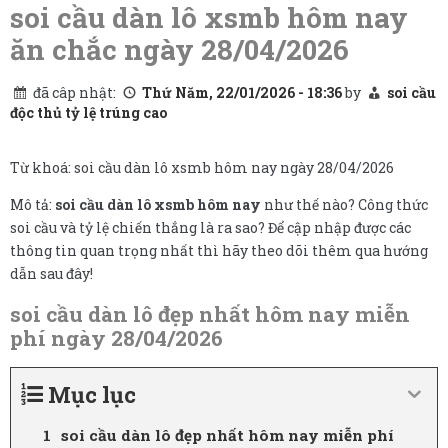
content
soi cầu dàn lô xsmb hôm nay
ăn chắc ngày 28/04/2026
đã câp nhật:
Thứ Năm, 22/01/2026 - 18:36
by
soi cầu
độc thủ tỷ lệ trúng cao
Từ khoá: soi cầu dàn lô xsmb hôm nay ngày 28/04/2026
Mô tả:
soi cầu dàn lô xsmb hôm nay
như thế nào? Công thức
soi cầu và tỷ lệ chiến thắng là ra sao? Để cập nhập được các
thông tin quan trọng nhất thì hãy theo dõi thêm qua hướng
dẫn sau đây!
soi cầu dàn lô đẹp nhất hôm nay miễn
phí ngày 28/04/2026
Mục lục
soi cầu dàn lô đẹp nhất hôm nay miễn phí