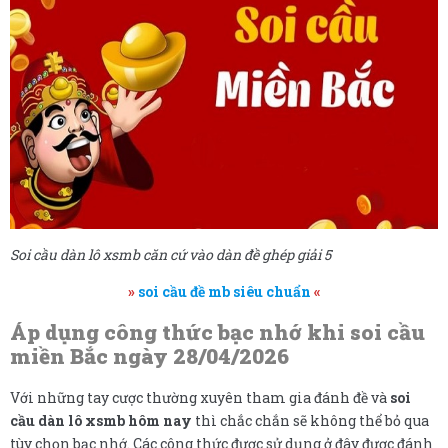
Soi cầu dàn lô xsmb căn cứ vào dàn đề ghép giải 5
»
soi cầu đề mb siêu chuẩn
«
Áp dụng công thức bạc nhớ khi soi cầu
miền Bắc ngày 28/04/2026
Với những tay cược thường xuyên tham gia đánh đề và
soi
cầu dàn lô xsmb hôm nay
thì chắc chắn sẽ không thể bỏ qua
tùy chọn bạc nhớ. Các công thức được sử dụng ở đây được đánh