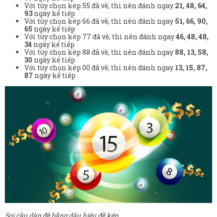
Với tùy chọn kép 55 đã về, thì nên đánh ngay
21, 48, 64,
93
ngày kế tiếp
Với tùy chọn kép 66 đã về, thì nên đánh ngay
51, 66, 90,
65
ngày kế tiếp
Với tùy chọn kép 77 đã về, thì nên đánh ngay
46, 48, 48,
34
ngày kế tiếp
Với tùy chọn kép 88 đã về, thì nên đánh ngay
88, 13, 58,
30
ngày kế tiếp
Với tùy chọn kép 00 đã về, thì nên đánh ngay
13, 15, 87,
87
ngày kế tiếp
Soi cầu dàn đề bằng dấu hiệu đề kép