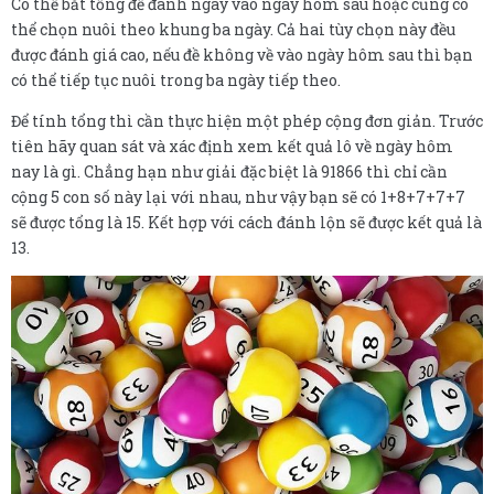
Có thể bắt tổng đề đánh ngay vào ngay hôm sau hoặc cũng có
thể chọn nuôi theo khung ba ngày. Cả hai tùy chọn này đều
được đánh giá cao, nếu đề không về vào ngày hôm sau thì bạn
có thể tiếp tục nuôi trong ba ngày tiếp theo.
Để tính tổng thì cần thực hiện một phép cộng đơn giản. Trước
tiên hãy quan sát và xác định xem kết quả lô về ngày hôm
nay là gì. Chẳng hạn như giải đặc biệt là 91866 thì chỉ cần
cộng 5 con số này lại với nhau, như vậy bạn sẽ có 1+8+7+7+7
sẽ được tổng là 15. Kết hợp với cách đánh lộn sẽ được kết quả là
13.