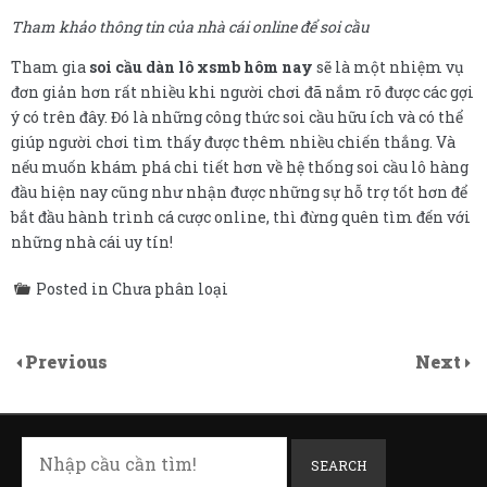
Tham khảo thông tin của nhà cái online để soi cầu
Tham gia
soi cầu dàn lô xsmb hôm nay
sẽ là một nhiệm vụ
đơn giản hơn rất nhiều khi người chơi đã nắm rõ được các gợi
ý có trên đây. Đó là những công thức soi cầu hữu ích và có thể
giúp người chơi tìm thấy được thêm nhiều chiến thắng. Và
nếu muốn khám phá chi tiết hơn về hệ thống soi cầu lô hàng
đầu hiện nay cũng như nhận được những sự hỗ trợ tốt hơn để
bắt đầu hành trình cá cược online, thì đừng quên tìm đến với
những nhà cái uy tín!
Posted in Chưa phân loại
Previous
Next
SEARCH