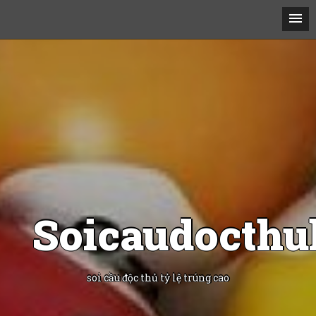
Soicaudocthu
soi cầu độc thủ tỷ lệ trúng cao