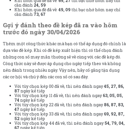
Khi hôm qua đề đã về
69, 27
thì bạc nhớ hôm nay chỉ
cần đánh
24, 59
Khi hôm qua đề đã về
49, 09
thì bạc nhớ hôm nay chỉ
cần đánh
73, 67
Gợi ý đánh theo đề kép đã ra vào hôm
trước đó ngày 30/04/2026
Thêm một công thức khác mà bạn có thể áp dụng đó chính là
dựa vào đề kép. Khi có đề kép xuất hiện thì có thể chọn đánh
những con số may mắn thường sẽ về cùng với các đề kép đó.
Công thức này sẽ được áp dụng cho ngày tiếp theo và không
nên đánh trong nhiều ngày. Vậy nên, hãy cố gắng tận dụng
các cơ hội và chú ý đến các con số có sau đây.
Với tùy chọn kép 00 đã về, thì nên đánh ngay
45, 27, 86,
87
ngày kế tiếp
Với tùy chọn kép 11 đã về, thì nên đánh ngay
63, 05, 05,
74
ngày kế tiếp
Với tùy chọn kép 22 đã về, thì nên đánh ngay
86, 87, 83,
47
ngày kế tiếp.
Với tùy chọn kép 33 đã về, thì nên đánh ngay
69, 92, 87,
52
ngày kế tiếp
Với tùy chọn kép 44 đã về, thì nên đánh ngay
54, 79, 04,
67
ngày kế tiếp