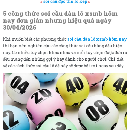
»
soi cầu độc thủ lô kép
«
5 công thức soi cầu dàn lô xsmb hôm
nay đơn giản nhưng hiệu quả ngày
30/04/2026
Khi muốn biết các phương thức
soi cầu dàn lô xsmb hôm nay
thì bạn nên nghiên cứu các công thức soi cầu hàng đầu hiện
nay. Có nhiều tùy chọn khác nhau và mỗi tùy chọn được đưa ra
đều mang đến những gợi ý hay dành cho người chơi. Chi tiết
về các cách thức soi cầu lô đề này sẽ được bật mí ngay sau đây.