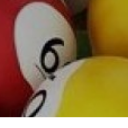
Skip
to