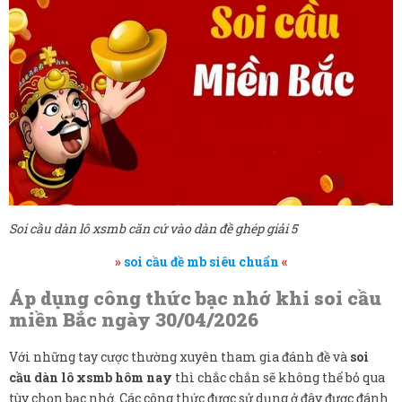
Soi cầu dàn lô xsmb căn cứ vào dàn đề ghép giải 5
»
soi cầu đề mb siêu chuẩn
«
Áp dụng công thức bạc nhớ khi soi cầu
miền Bắc ngày 30/04/2026
Với những tay cược thường xuyên tham gia đánh đề và
soi
cầu dàn lô xsmb hôm nay
thì chắc chắn sẽ không thể bỏ qua
tùy chọn bạc nhớ. Các công thức được sử dụng ở đây được đánh