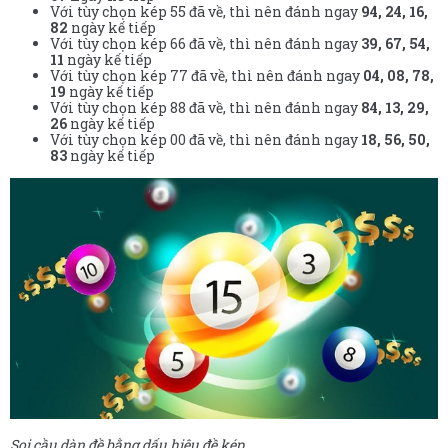
Với tùy chọn kép 55 đã về, thì nên đánh ngay
94, 24, 16,
82
ngày kế tiếp
Với tùy chọn kép 66 đã về, thì nên đánh ngay
39, 67, 54,
11
ngày kế tiếp
Với tùy chọn kép 77 đã về, thì nên đánh ngay
04, 08, 78,
19
ngày kế tiếp
Với tùy chọn kép 88 đã về, thì nên đánh ngay
84, 13, 29,
26
ngày kế tiếp
Với tùy chọn kép 00 đã về, thì nên đánh ngay
18, 56, 50,
83
ngày kế tiếp
Soi cầu dàn đề bằng dấu hiệu đề kép