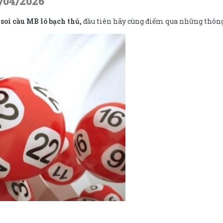
9/04/2026
soi cầu MB lô bạch thủ,
đầu tiên hãy cùng điểm qua những thông 