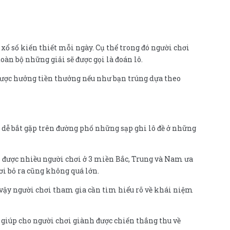
 xổ số kiến thiết mỗi ngày. Cụ thể trong đó người chơi
 toàn bộ những giải sẽ được gọi là đoán lô.
 được hưởng tiền thưởng nếu như bạn trúng dựa theo
 dễ bắt gặp trên đường phố những sạp ghi lô đề ở những
n được nhiều người chơi ở 3 miền Bắc, Trung và Nam ưa
ơi bỏ ra cũng không quá lớn.
 Vì vậy người chơi tham gia cần tìm hiểu rõ về khái niệm
ẽ giúp cho người chơi giành được chiến thắng thu về