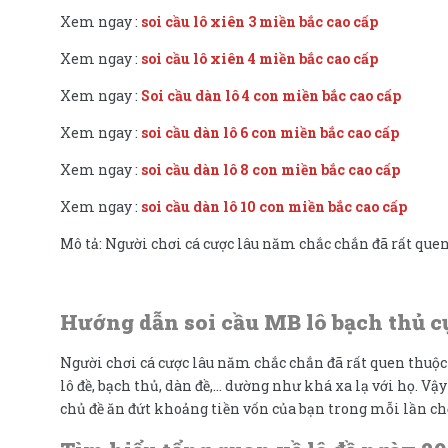
Xem ngay :
soi cầu lô xiên 3 miền bắc cao cấp
Xem ngay :
soi cầu lô xiên 4 miền bắc cao cấp
Xem ngay :
Soi cầu dàn lô 4 con miền bắc cao cấp
Xem ngay :
soi cầu dàn lô 6 con miền bắc cao cấp
Xem ngay :
soi cầu dàn lô 8 con miền bắc cao cấp
Xem ngay :
soi cầu dàn lô 10 con miền bắc cao cấp
Mô tả: Người chơi cá cược lâu năm chắc chắn đã rất quen
Hướng dẫn soi cầu MB lô bạch thủ 
Người chơi cá cược lâu năm chắc chắn đã rất quen thuộc
lô đề, bạch thủ, dàn đề,… dường như khá xa lạ với họ. Vậy
chủ đề ăn đứt khoảng tiền vốn của bạn trong mỗi lần chọn