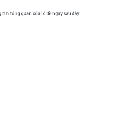
tin tổng quan của lô đề ngay sau đây: