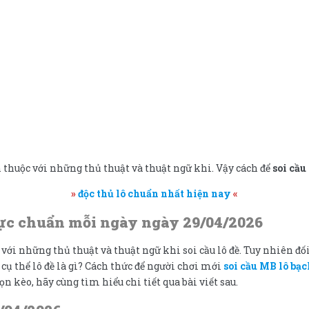
 thuộc với những thủ thuật và thuật ngữ khi. Vậy cách để
soi cầu
»
độc thủ lô chuẩn nhất hiện nay
«
cực chuẩn mỗi ngày ngày 29/04/2026
 với những thủ thuật và thuật ngữ khi soi cầu lô đề. Tuy nhiên 
 cụ thể lô đề là gì? Cách thức để người chơi mới
soi cầu MB lô bạc
 kèo, hãy cùng tìm hiểu chi tiết qua bài viết sau.