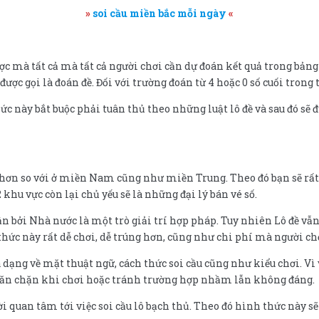
»
soi cầu miền bắc mỗi ngày
«
ợc mà tất cả mà tất cả người chơi cần dự đoán kết quả trong bảng
được gọi là đoán đề. Đối với trường đoán từ 4 hoặc 0 số cuối trong
ức này bắt buộc phải tuân thủ theo những luật lô đề và sau đó sẽ
 hơn so với ở miền Nam cũng như miền Trung. Theo đó bạn sẽ rất
khu vực còn lại chủ yếu sẽ là những đại lý bán vé số.
 bởi Nhà nước là một trò giải trí hợp pháp. Tuy nhiên Lô đề vẫ
thức này rất dễ chơi, dễ trúng hơn, cũng như chi phí mà người ch
ất đa dạng về mặt thuật ngữ, cách thức soi cầu cũng như kiểu chơi.
ị ăn chặn khi chơi hoặc tránh trường hợp nhầm lẫn không đáng.
ời quan tâm tới việc soi cầu lô bạch thủ. Theo đó hình thức này s