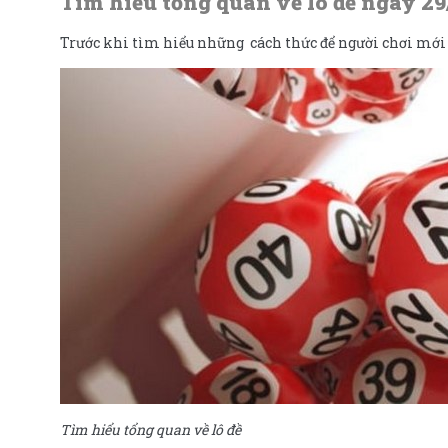
Tìm hiểu tổng quan về lô đề ngày 2
Trước khi tìm hiểu những cách thức để người chơi mới
Tìm hiểu tổng quan về lô đề