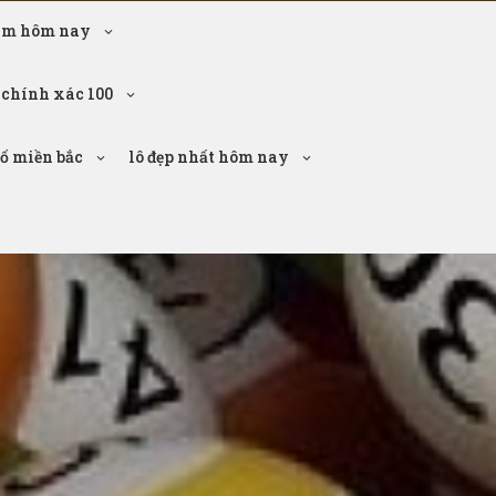
nam hôm nay
 chính xác 100
số miền bắc
lô đẹp nhất hôm nay