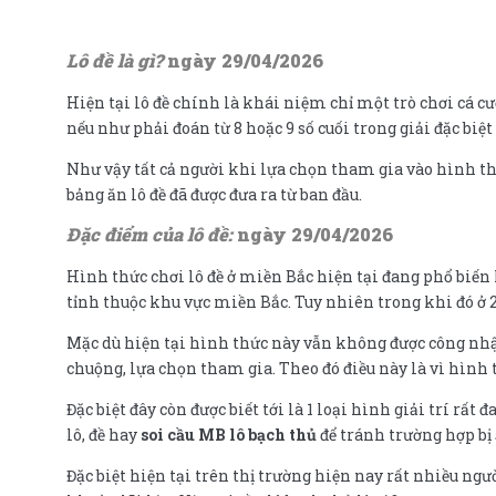
Lô đề là gì?
ngày 29/04/2026
Hiện tại lô đề chính là khái niệm chỉ một trò chơi cá cư
nếu như phải đoán từ 8 hoặc 9 số cuối trong giải đặc biệt 
Như vậy tất cả người khi lựa chọn tham gia vào hình th
bảng ăn lô đề đã được đưa ra từ ban đầu.
Đặc điểm của lô đề:
ngày 29/04/2026
Hình thức chơi lô đề ở miền Bắc hiện tại đang phổ biến
tỉnh thuộc khu vực miền Bắc. Tuy nhiên trong khi đó ở 2 
Mặc dù hiện tại hình thức này vẫn không được công nhận
chuộng, lựa chọn tham gia. Theo đó điều này là vì hình 
Đặc biệt đây còn được biết tới là 1 loại hình giải trí r
lô, đề hay
soi cầu MB lô bạch thủ
để tránh trường hợp b
Đặc biệt hiện tại trên thị trường hiện nay rất nhiều ngư