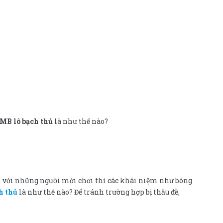
 MB lô bạch thủ
là như thế nào?
đối với những người mới chơi thì các khái niệm như bóng
h thủ
là như thế nào? Để tránh trường hợp bị thầu đề,