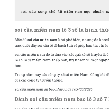
soi cầu song thủ lô miền nam cực chuẩn x
soi cầu miền nam
lô 3 số là hình th
Mặc dù
soi cầu miền nam
khá phổ biến, nhưng do khác b
nào, dưới đây soi cầu lô đề bạch thủ sẽ giúp bạn tìm hiểu 
soi cầu miền nam đó là dựa vào kết quả xổ số truyền thố
lệ ăn lô đề miền Nam thấp hơn, tuy nhiên vì một ngày c
hơn.
Trong năm nay các công ty xổ số miền Nam. Cũng bắt đầu t
của các công ty truyền thống.
soi cầu miền nam ăn bao nhiêu ngày 03/05/2026
Đánh
soi cầu miền nam
bao lô 3 số 7