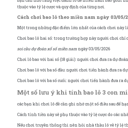
bạn cần nhớ rằng việc đánh lô đề miền nam bao gồm nhiều 
thuộc vào tỷ lệ cược và quy định của từng nơi.
Cách chơi bao lô theo miền nam ngày 03/05/
Một trong những đặc điểm lớn nhất của cách chơi này là 
Chơi bao lô hai số: trong trường hợp này người chơi chỉ 
soi cầu dự đoán xổ số miền nam
ngày 03/05/2026
Chơi lô bao với hai số (18 giải): người chơi đưa ra dự đoá
Chơi bao lô với ba số đầu: người chơi tiến hành đưa ra dự 
Chơi bao lô với ba số cuối: người chơi tiến hành đưa ra dự
Một số lưu ý khi tính bao lô 3 con 
các bạn khi chơi lô đề cần ghi nhớ một số điều sau để 
Cách tính tiền này sẽ phụ thuộc vào tỷ lệ cược do các n
Nếu chơi truyền thống thì nên hỏi nhà thầu lô về tỷ lệ th