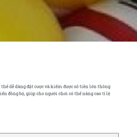
 thể dễ dàng đặt cược và kiếm được số tiền lớn thông
iển đồng bộ, giúp cho người chơi có thể nâng cao tỉ lệ