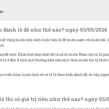
ác
ức đánh lô đề như thế nào? ngày 03/05/2026
iệt vùng miền nên cách tính tiền lô đề miền nam và miền bắc. 
rõ.
ng để chơi. Khác biệt duy nhất đó là xổ số miền Nam chỉ có 12 giả
ó từ 3 đến 4 tỉnh mở thưởng nên nếu chơi theo miền thì tỷ lệ sẽ 
riển khai hình thức vé số lô tô theo kiểu đánh đề, do vậy, người 
 lô thì có giá trị tiền như thế nào? ngày 03