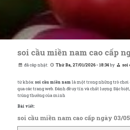
Skip
to
soi cầu miền nam cao cấp n
content
đã câp nhật:
Thứ Ba, 27/01/2026 - 18:34
by
soi 
từ khóa:
soi cầu miền nam
là một trong những trò chơi đ
qua các trang web. Đánh đề uy tín và chất lượng. Đặc biệt
trúng thưởng của mình
Bài viết:
soi cầu miền nam cao cấp ngày 03/0