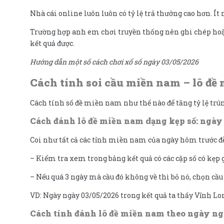
Nhà cái online luôn luôn có tỷ lệ trả thưởng cao hơn. Ít n
Trường hợp anh em chơi truyền thống nên ghi chép hoặc 
kết quả được.
Hướng dẫn một số cách chơi xổ số ngày 03/05/2026
Cách tính soi cầu miền nam – lô đề
Cách tính số đề miền nam như thế nào để tăng tỷ lệ trú
Cách đánh lô đề miền nam dạng kẹp số: ngày
Coi như tất cả các tỉnh miền nam của ngày hôm trước đ
– Kiểm tra xem trong bảng kết quả có các cặp số có kẹp giữ
– Nếu quá 3 ngày mà cầu đó không về thì bỏ nó, chọn cầ
VD: Ngày ngày 03/05/2026 trong kết quả ta thấy Vĩnh Long
Cách tính đánh lô đề miền nam theo ngày ng