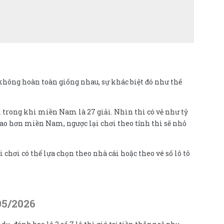
không hoàn toàn giống nhau, sự khác biệt đó như thế
i trong khi miền Nam là 27 giải. Nhìn thì có vẻ như tỷ
cao hơn miền Nam, ngược lại chơi theo tỉnh thì sẽ nhỏ
chơi có thể lựa chọn theo nhà cái hoặc theo vé số lô tô
/05/2026