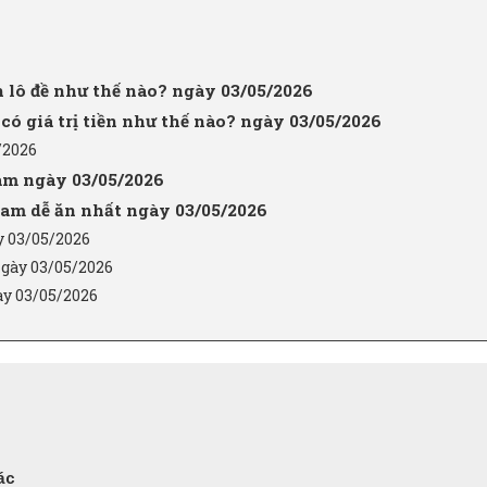
h lô đề như thế nào? ngày 03/05/2026
 có giá trị tiền như thế nào? ngày 03/05/2026
/2026
nam ngày 03/05/2026
nam dễ ăn nhất ngày 03/05/2026
y 03/05/2026
gày 03/05/2026
ày 03/05/2026
ác