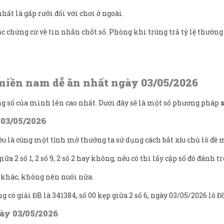
hất là gấp rưỡi đối với chơi ở ngoài.
chứng cứ về tin nhắn chốt số. Phòng khi trúng trả tỷ lệ thưởng q
 miền nam dễ ăn nhất ngày 03/05/2026
ng số của mình lên cao nhất. Dưới đây sẽ là một số phương pháp
 03/05/2026
ều là cùng một tỉnh mở thưởng ta sử dụng cách bắt xỉu chủ lô đề
a 2 số 1, 2 số 9, 2 số 2 hay không, nếu có thì lấy cặp số đó đánh t
u khác, không nên nuôi nữa.
 có giải ĐB là 341384, số 00 kẹp giữa 2 số 6, ngày 03/05/2026 lô Đ
ày 03/05/2026