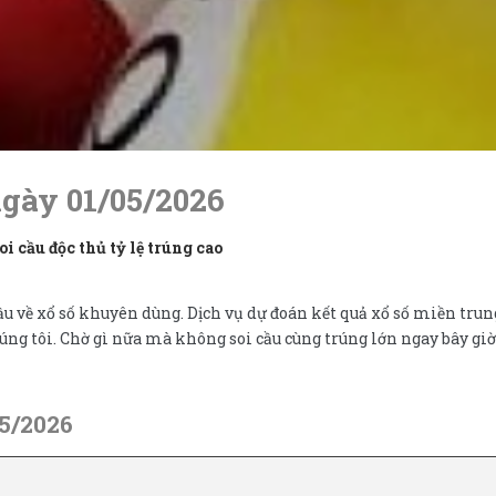
ngày 01/05/2026
oi cầu độc thủ tỷ lệ trúng cao
u về xổ số khuyên dùng. Dịch vụ dự đoán kết quả xổ số miền trung
úng tôi. Chờ gì nữa mà không soi cầu cùng trúng lớn ngay bây giờ
05/2026