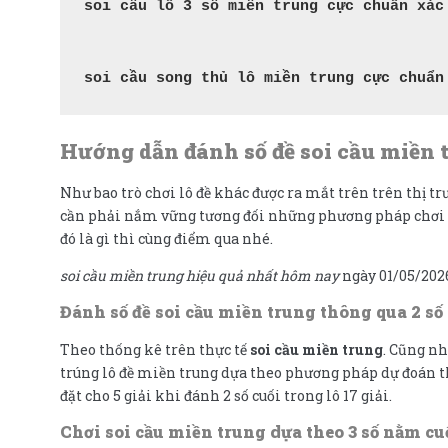
soi cầu lô 3 số miền trung cực chuẩn xác
soi cầu song thủ lô miền trung cực chuẩn
Hướng dẫn đánh số đề soi cầu miền 
Như bao trò chơi lô đề khác được ra mắt trên trên thị t
cần phải nắm vững tương đối những phương pháp chơi 
đó là gì thì cùng điểm qua nhé.
soi cầu miền trung hiệu quả nhất hôm nay
ngày 01/05/202
Đánh số đề soi cầu miền trung thông qua 2 số
Theo thống kê trên thực tế
soi cầu miền trung
. Cũng n
trúng lô đề miền trung dựa theo phương pháp dự đoán th
đặt cho 5 giải khi đánh 2 số cuối trong lô 17 giải.
Chơi soi cầu miền trung dựa theo 3 số nằm cu