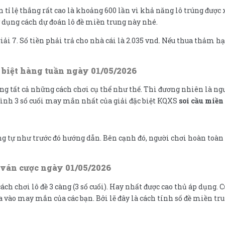
 tỉ lệ thắng rất cao là khoảng 600 lần vì khả năng lô trúng được
ử dụng cách dự đoán lô đề miền trung này nhé.
giải 7. Số tiền phải trả cho nhà cái là 2.035 vnd. Nếu thua thảm hạ
c biệt hàng tuần ngày 01/05/2026
g tất cả những cách chơi cụ thể như thế. Thì đương nhiên là ngườ
 mình 3 số cuối may mắn nhất của giải đặc biệt KQXS
soi cầu miền
ng tự như trước đó hướng dẫn. Bên cạnh đó, người chơi hoàn toà
 ván cược ngày 01/05/2026
h chơi lô đề 3 càng (3 số cuối). Hay nhất được cao thủ áp dụng. C
 vào may mắn của các bạn. Bởi lẽ đây là cách tính số đề miền tru