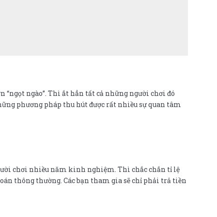
n “ngọt ngào”. Thì ắt hẳn tất cả những người chơi đó
ững phương pháp thu hút được rất nhiều sự quan tâm
gười chơi nhiều năm kinh nghiệm. Thì chắc chắn tỉ lệ
oán thông thường. Các bạn tham gia sẽ chỉ phải trả tiền