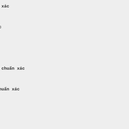
 xác
c
 chuẩn xác
huẩn xác