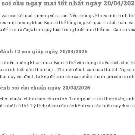
 soi cầu ngày mai tốt nhất ngày 20/04/202
vào các kết quả thường về ra sao. Nếu chúng về theo một tính th
theo một hướng khác. Bạn có thể tổng hợp kết quả ít nhất tuần và
ểu để tìm ra được tính quy luật trong lô đề như thế nào.. Căn cứ và
 đánh 12 con giáp ngày 20/04/2026
ới nhiều hướng khác nhau. Bạn có thể vận dụng nhiều cách chơi kh
 mình tuổi dần thân hợi… Thì nên đánh con nào thì tốt. Ngoài ra,
hơi này với đánh lô kép để làm cho các phần tham gia của mình đ
kênh soi cầu chuẩn ngày 20/04/2026
ướng chơi chuẩn chỉnh hơn cho mình. Trong quá trình thực hiện, 
ốt nhất có thể. Tỷ lệ dự đoán của các kênh soi cầu hiện nay đưa r