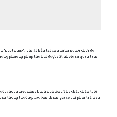
n “ngọt ngào”. Thì ắt hẳn tất cả những người chơi đó
ững phương pháp thu hút được rất nhiều sự quan tâm
gười chơi nhiều năm kinh nghiệm. Thì chắc chắn tỉ lệ
oán thông thường. Các bạn tham gia sẽ chỉ phải trả tiền