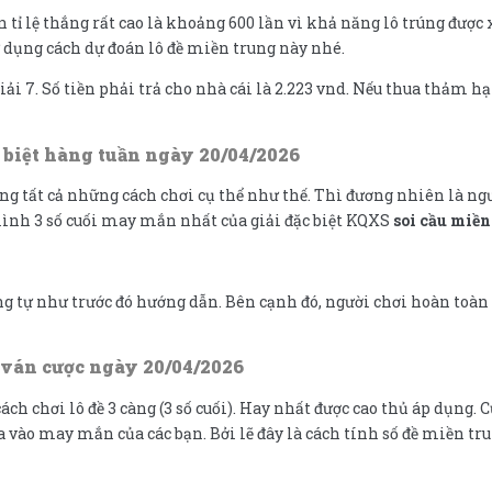
 tỉ lệ thắng rất cao là khoảng 600 lần vì khả năng lô trúng được
ử dụng cách dự đoán lô đề miền trung này nhé.
giải 7. Số tiền phải trả cho nhà cái là 2.223 vnd. Nếu thua thảm hạ
c biệt hàng tuần ngày 20/04/2026
g tất cả những cách chơi cụ thể như thế. Thì đương nhiên là ngườ
 mình 3 số cuối may mắn nhất của giải đặc biệt KQXS
soi cầu miền
ng tự như trước đó hướng dẫn. Bên cạnh đó, người chơi hoàn toà
 ván cược ngày 20/04/2026
h chơi lô đề 3 càng (3 số cuối). Hay nhất được cao thủ áp dụng. C
 vào may mắn của các bạn. Bởi lẽ đây là cách tính số đề miền tru