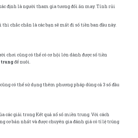
 xác định là người tham gia tương đối ăn may. Tính rủi
i thì chắc chắn là các bạn sẽ mất đi số tiền ban đầu này.
i chơi cũng có thể có cơ hội lớn dành được số tiền
 trung
để nuôi.
n cũng có thể sử dụng thêm phương pháp dùng cả 3 số đầu
ủa các giải trong Kết quả xổ số miền trung. Với cách
ng cơ bản nhất và được chuyên gia đánh giá có tỉ lệ trúng