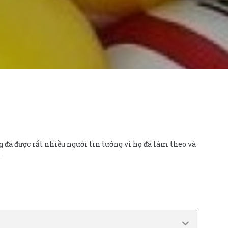
 đã được rất nhiều người tin tưởng vì họ đã làm theo và
.