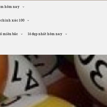
nam hôm nay
 chính xác 100
số miền bắc
lô đẹp nhất hôm nay