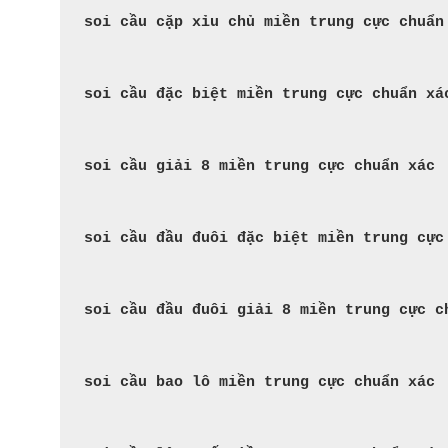
soi cầu cặp xỉu chủ miền trung cực chuẩn
soi cầu đặc biệt miền trung cực chuẩn xá
soi cầu giải 8 miền trung cực chuẩn xác
soi cầu đầu đuôi đặc biệt miền trung cực
soi cầu đầu đuôi giải 8 miền trung cực c
soi cầu bao lô miền trung cực chuẩn xác