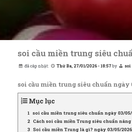
Skip
to
soi cầu miền trung siêu chu
content
đã câp nhật:
Thứ Ba, 27/01/2026 - 18:57
by
soi
soi cầu miền trung siêu chuẩn ngày 
Mục lục
soi cầu miền trung siêu chuẩn ngày 03/05
Cách soi cầu miền Trung siêu chuẩn nâng 
Soi cầu miền Trung là gì? ngày 03/05/202