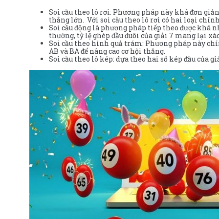
Soi cầu theo lô rơi: Phương pháp này khá đơn giả
thắng lớn. Với soi cầu theo lô rơi có hai loại chính
Soi cầu động là phương pháp tiếp theo được khá nh
thường, tỷ lệ ghép đầu đuôi của giải 7 mang lại xá
Soi cầu theo hình quả trám: Phương pháp này chính
AB và BA để nâng cao cơ hội thắng.
Soi cầu theo lô kép: dựa theo hai số kép đầu của gi