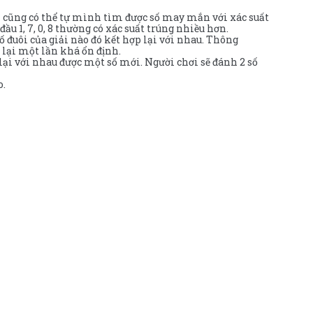
m cũng có thể tự mình tìm được số may mắn với xác suất
đầu 1, 7, 0, 8 thường có xác suất trúng nhiều hơn.
 đuôi của giải nào đó kết hợp lại với nhau. Thông
 lại một lần khá ổn định.
lại với nhau được một số mới. Người chơi sẽ đánh 2 số
o.