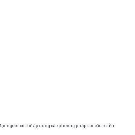
Mọi người có thể áp dụng các phương pháp soi cầu miền