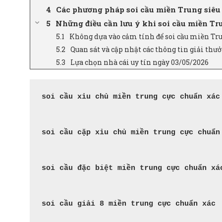
Các phương pháp soi cầu miền Trung siêu
Những điều cần lưu ý khi soi cầu miền Tr
Không dựa vào cảm tính để soi cầu miền Tr
Quan sát và cập nhật các thông tin giải th
Lựa chọn nhà cái uy tín ngày 03/05/2026
soi cầu xỉu chủ miền trung cực chuẩn xác
soi cầu cặp xỉu chủ miền trung cực chuẩn
soi cầu đặc biệt miền trung cực chuẩn xá
soi cầu giải 8 miền trung cực chuẩn xác