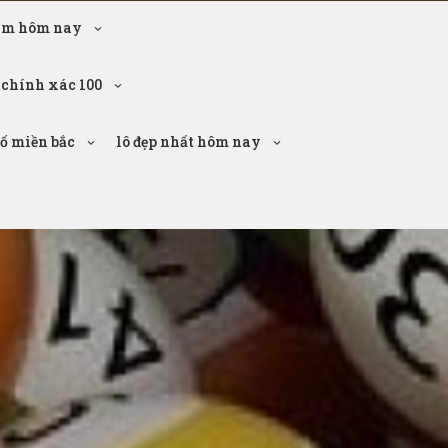
nam hôm nay
 chính xác 100
số miền bắc
lô đẹp nhất hôm nay