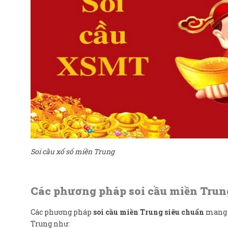
Soi cầu xổ số miền Trung
Các phương pháp soi cầu miền Trun
Các phương pháp
soi cầu miền Trung siêu chuẩn
mang l
Trung như: