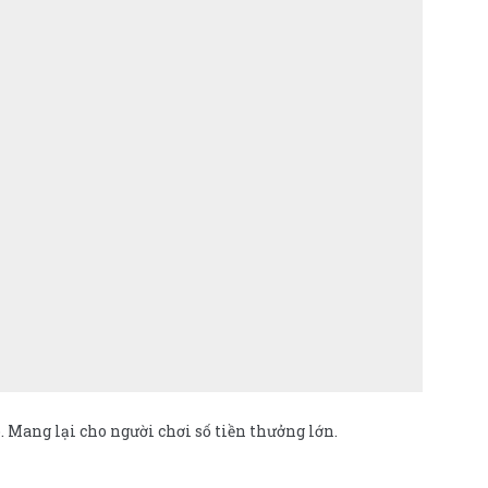
. Mang lại cho người chơi số tiền thưởng lớn.