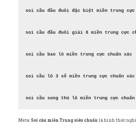
soi cầu đầu đuôi đặc biệt miền trung cực
soi cầu đầu đuôi giải 8 miền trung cực c
soi cầu bao lô miền trung cực chuẩn xác
soi cầu lô 3 số miền trung cực chuẩn xác
soi cầu song thủ lô miền trung cực chuẩn
Meta:
Soi cầu miền Trung siêu chuẩn
là hình thức nghiê