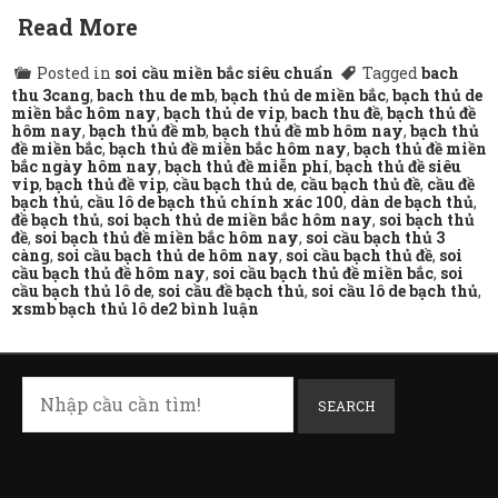
Read More
Posted in
soi cầu miền bắc siêu chuẩn
Tagged
bach
thu 3cang
,
bach thu de mb
,
bạch thủ de miền bắc
,
bạch thủ de
miền bắc hôm nay
,
bạch thủ de vip
,
bach thu đề
,
bạch thủ đề
hôm nay
,
bạch thủ đề mb
,
bạch thủ đề mb hôm nay
,
bạch thủ
đề miền bắc
,
bạch thủ đề miền bắc hôm nay
,
bạch thủ đề miền
bắc ngày hôm nay
,
bạch thủ đề miễn phí
,
bạch thủ đề siêu
vip
,
bạch thủ đề vip
,
cầu bạch thủ de
,
cầu bạch thủ đề
,
cầu đề
bạch thủ
,
cầu lô de bạch thủ chính xác 100
,
dàn de bạch thủ
,
đề bạch thủ
,
soi bạch thủ de miền bắc hôm nay
,
soi bạch thủ
đề
,
soi bạch thủ đề miền bắc hôm nay
,
soi cầu bạch thủ 3
càng
,
soi cầu bạch thủ de hôm nay
,
soi cầu bạch thủ đề
,
soi
cầu bạch thủ đề hôm nay
,
soi cầu bạch thủ đề miền bắc
,
soi
cầu bạch thủ lô de
,
soi cầu đề bạch thủ
,
soi cầu lô de bạch thủ
,
ở
xsmb bạch thủ lô de
2 bình luận
soi
cầu
bạch
thủ
đề
SEARCH
miền
bắc
chuẩn
xác