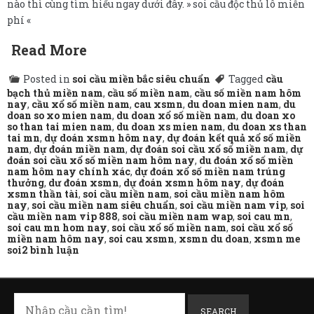
nào thì cùng tìm hiểu ngay dưới đây. » soi cầu độc thủ lô miễn
phí «
Read More
Posted in
soi cầu miền bắc siêu chuẩn
Tagged
cầu
bạch thủ miền nam
,
cầu số miền nam
,
cầu số miền nam hôm
nay
,
cầu xổ số miền nam
,
cau xsmn
,
du doan mien nam
,
du
doan so xo mien nam
,
du doan xổ số miền nam
,
du doan xo
so than tai mien nam
,
du doan xs mien nam
,
du doan xs than
tai mn
,
dự doán xsmn hôm nay
,
dự đoán kết quả xổ số miền
nam
,
dự đoán miền nam
,
dự đoán soi cầu xổ số miền nam
,
dự
đoán soi cầu xổ số miền nam hôm nay
,
du đoán xổ số miền
nam hôm nay chính xác
,
dự đoán xổ số miền nam trúng
thưởng
,
dư đoán xsmn
,
dự đoán xsmn hôm nay
,
dự đoán
xsmn thần tài
,
soi cầu miền nam
,
soi cầu miền nam hôm
nay
,
soi cầu miền nam siêu chuẩn
,
soi cầu miền nam vip
,
soi
cầu miền nam vip 888
,
soi cầu miền nam wap
,
soi cau mn
,
soi cau mn hom nay
,
soi cầu xổ số miền nam
,
soi cầu xổ số
miền nam hôm nay
,
soi cau xsmn
,
xsmn du doan
,
xsmn me
ở
soi
2 bình luận
soi
cầu
miền
nam
siêu
SEARCH