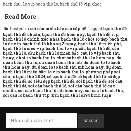
bach thu , lo vip bach thu lo, bạch thủ lô vip, chot
Read More
Posted in
soi cầu miền bắc cao cấp
Tagged
bạch thủ đề
,
bạch thủ đề chuẩn
,
bạch thủ đề hôm nay
,
bạch thủ đề víp
,
bạch thủ lô chính xác nhất
,
bạch thủ lô chốt số đẹp
,
bach thu
lo de vip
,
bạch thủ lô khung 2 ngày
,
bạch thủ lô miễn phí
,
bạch thủ lô siêu vip
,
bach thu lo vip
,
cầu bạch thủ đề
,
cầu
bạch thủ lô
,
cầu bạch thủ lô miền bắc
,
cau lo vip bach thu
hnay
,
chot so bach thu lo
,
chot so bach thu lo hom nay
,
du
doan bach thu lo
,
du doan bach thu mb
,
du doan lo to bach
thu hom nay
,
du doan lo to bach thu mb hom nay
,
dự đoán
bạch thủ lô miền bắc
,
lo vip bach thu lo
,
phương pháp soi
cầu lô bạch thủ 2024
,
số bạch thủ đề
,
số bạch thủ lô
,
số đẹp
bạch thủ đề
,
số siêu đẹp bạch thủ đề
,
soi bạch thủ đề
,
soi cầu
bạch thủ đề
,
soi cầu bạch thủ lô
,
soi cầu bạch thủ lô cực
chuẩn
,
soi câu bach thu lô mb hôm nay
,
soi cau lo bach thu
,
ở
soi cau lo bach thu vip
,
xin bạch thủ lô
194 bình luận
soi
cầu
song
thủ
lô
SEARCH
miền
bắc