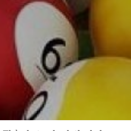
Skip
to