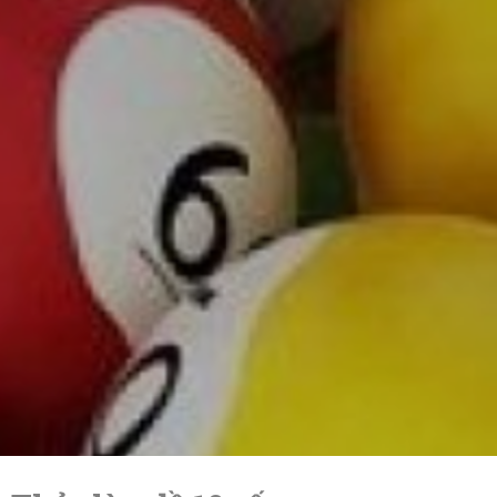
Skip
to