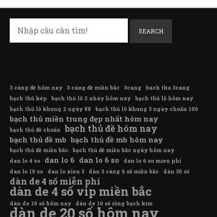
đoán
xổ
số
miền
SEARCH
bắc
hôm
nay
nhận
số
ngay
nhé
3 càng đề hôm nay
3 càng đề miền bắc
3cang
bach thu 3cang
bạch thủ kép
bạch thủ lô 2 nháy hôm nay
bạch thủ lô hôm nay
bạch thủ lô khung 2 ngày 88
bạch thủ lô khung 3 ngày chuẩn 100
bạch thủ miền trung đẹp nhất hôm nay
bạch thủ đề hôm nay
bạch thủ đề chuẩn
bạch thủ đề mb
bạch thủ đề mb hôm nay
bạch thủ đề miền bắc
bạch thủ đề miền bắc ngày hôm nay
dan lo 6
dan lo 6 so
dan lo 4 so
dan lo 6 so mien phi
dan lo 10 so
dan lo xien 3
dàn 3 càng 6 số miền bắc
dàn 30 số
dàn de 4 số miễn phí
dàn de 4 số vip miền bắc
dàn de 10 số hôm nay
dàn de 10 số rồng bạch kim
dàn de 20 số hôm nay