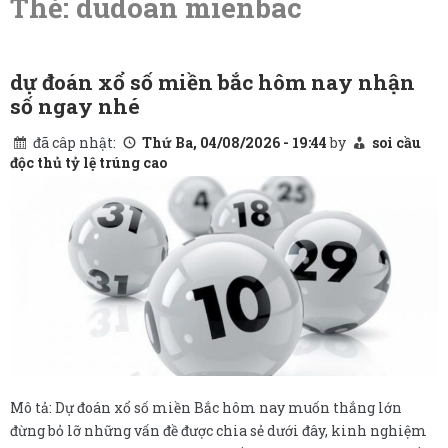
Thẻ:
dudoan mienbac
content
dự đoán xổ số miền bắc hôm nay nhận
số ngay nhé
đã câp nhật:
Thứ Ba, 04/08/2026 - 19:44
by
soi cầu
độc thủ tỷ lệ trúng cao
Mô tả: Dự đoán xổ số miền Bắc hôm nay muốn thắng lớn
đừng bỏ lỡ những vấn đề được chia sẻ dưới đây, kinh nghiệm