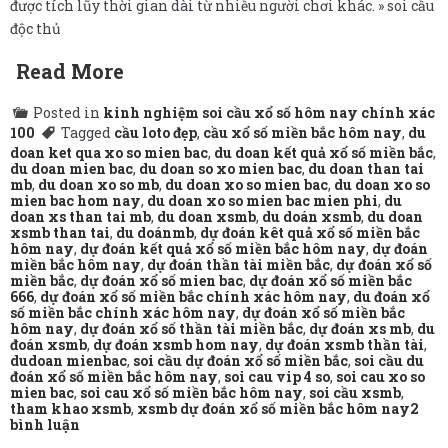
được tích lũy thời gian dài từ nhiều người chơi khác. » soi cầu
độc thủ
Read More
Posted in
kinh nghiệm soi cầu xổ số hôm nay chính xác
100
Tagged
cầu loto đẹp
,
cầu xổ số miền bắc hôm nay
,
du
doan ket qua xo so mien bac
,
du doan kết quả xổ số miền bắc
,
du doan mien bac
,
du doan so xo mien bac
,
du doan than tai
mb
,
du doan xo so mb
,
du doan xo so mien bac
,
du doan xo so
mien bac hom nay
,
du doan xo so mien bac mien phi
,
du
doan xs than tai mb
,
du doan xsmb
,
du doán xsmb
,
du doan
xsmb than tai
,
du doánmb
,
dự đoán kêt quả xổ số miền bắc
hôm nay
,
dự đoán kết quả xổ số miền bắc hôm nay
,
dự đoán
miền bắc hôm nay
,
dự đoán thần tài miền bắc
,
dự đoán xổ số
miền bắc
,
dự đoán xổ số mien bac
,
dự đoán xổ số miền bắc
666
,
dự đoán xổ số miền bắc chính xác hôm nay
,
du đoán xổ
số miền bắc chính xác hôm nay
,
dự đoán xổ số miền bắc
hôm nay
,
dự đoán xổ số thần tài miền bắc
,
dự đoán xs mb
,
du
đoán xsmb
,
dự đoán xsmb hom nay
,
dự đoán xsmb thần tài
,
dudoan mienbac
,
soi cầu dự đoán xổ số miền bắc
,
soi cầu du
đoán xổ số miền bắc hôm nay
,
soi cau vip 4 so
,
soi cau xo so
mien bac
,
soi cau xổ số miền bắc hôm nay
,
soi cầu xsmb
,
tham khao xsmb
,
xsmb dự đoán xổ số miền bắc hôm nay
2
ở
bình luận
dự