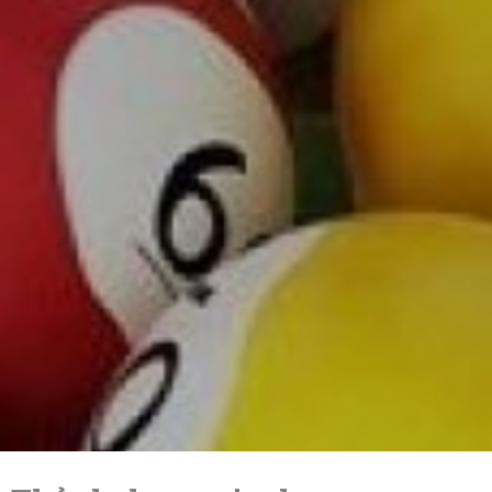
Skip
to