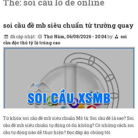
Thẻ:
soi cầu lô de online
content
soi cầu đề mb siêu chuẩn từ trường quay
đã câp nhật:
Thứ Năm, 06/08/2026 - 20:04
by
soi
cầu độc thủ tỷ lệ trúng cao
Từ khóa: soi cầu đề mb siêu chuẩn Mô tả: Soi cầu đề là sao? Soi
cầu đề mb siêu chuẩn tự động có ổn không? Có những cách soi
cầu tự động nào dễ thực hiện? Đọc đáp án chúng tôi