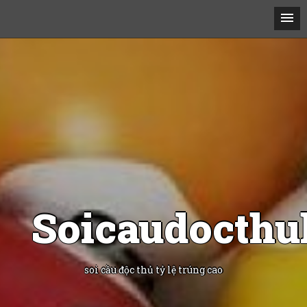
Soicaudocthu
soi cầu độc thủ tỷ lệ trúng cao