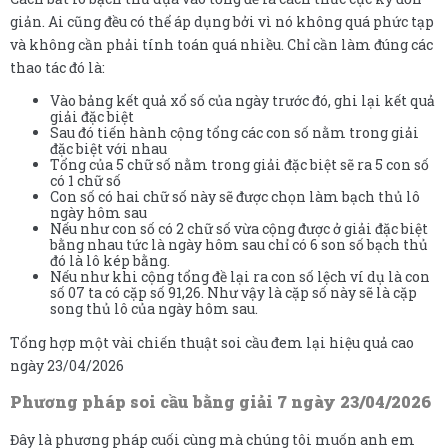
giản. Ai cũng đều có thể áp dụng bởi vì nó không quá phức tạp
và không cần phải tính toán quá nhiều. Chỉ cần làm đúng các
thao tác đó là:
Vào bảng kết quả xổ số của ngày trước đó, ghi lại kết quả
giải đặc biệt
Sau đó tiến hành cộng tổng các con số nằm trong giải
đặc biệt với nhau
Tổng của 5 chữ số nằm trong giải đặc biệt sẽ ra 5 con số
có 1 chữ số
Con số có hai chữ số này sẽ được chọn làm bạch thủ lô
ngày hôm sau
Nếu như con số có 2 chữ số vừa cộng được ở giải đặc biệt
bằng nhau tức là ngày hôm sau chỉ có 6 son số bạch thủ
đó là lô kép bằng.
Nếu như khi cộng tổng đề lại ra con số lệch ví dụ là con
số 07 ta có cặp số 91,26. Như vậy là cặp số này sẽ là cặp
song thủ lô của ngày hôm sau.
Tổng hợp một vài chiến thuật soi cầu đem lại hiệu quả cao
ngày 23/04/2026
Phương pháp soi cầu bằng giải 7 ngày 23/04/2026
Đây là phương pháp cuối cùng mà chúng tôi muốn anh em