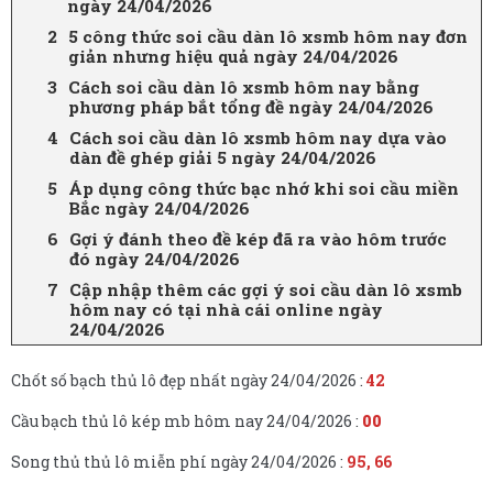
ngày 24/04/2026
5 công thức soi cầu dàn lô xsmb hôm nay đơn
giản nhưng hiệu quả ngày 24/04/2026
Cách soi cầu dàn lô xsmb hôm nay bằng
phương pháp bắt tổng đề ngày 24/04/2026
Cách soi cầu dàn lô xsmb hôm nay dựa vào
dàn đề ghép giải 5 ngày 24/04/2026
Áp dụng công thức bạc nhớ khi soi cầu miền
Bắc ngày 24/04/2026
Gợi ý đánh theo đề kép đã ra vào hôm trước
đó ngày 24/04/2026
Cập nhập thêm các gợi ý soi cầu dàn lô xsmb
hôm nay có tại nhà cái online ngày
24/04/2026
Chốt số bạch thủ lô đẹp nhất ngày 24/04/2026 :
42
Cầu bạch thủ lô kép mb hôm nay 24/04/2026 :
00
Song thủ thủ lô miễn phí ngày 24/04/2026 :
95, 66