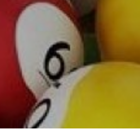
Skip
to