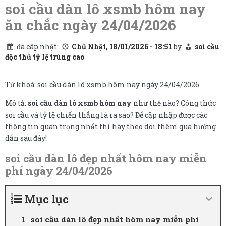
content
soi cầu dàn lô xsmb hôm nay
ăn chắc ngày 24/04/2026
đã câp nhật:
Chủ Nhật, 18/01/2026 - 18:51
by
soi cầu
độc thủ tỷ lệ trúng cao
Từ khoá: soi cầu dàn lô xsmb hôm nay ngày 24/04/2026
Mô tả:
soi cầu dàn lô xsmb hôm nay
như thế nào? Công thức
soi cầu và tỷ lệ chiến thắng là ra sao? Để cập nhập được các
thông tin quan trọng nhất thì hãy theo dõi thêm qua hướng
dẫn sau đây!
soi cầu dàn lô đẹp nhất hôm nay miễn
phí ngày 24/04/2026
Mục lục
soi cầu dàn lô đẹp nhất hôm nay miễn phí