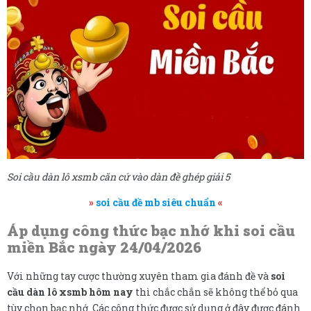
Soi cầu dàn lô xsmb căn cứ vào dàn đề ghép giải 5
»
soi cầu đề mb siêu chuẩn
«
Áp dụng công thức bạc nhớ khi soi cầu
miền Bắc ngày 24/04/2026
Với những tay cược thường xuyên tham gia đánh đề và
soi
cầu dàn lô xsmb hôm nay
thì chắc chắn sẽ không thể bỏ qua
tùy chọn bạc nhớ. Các công thức được sử dụng ở đây được đánh