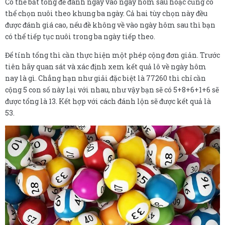
Có thể bắt tổng đề đánh ngay vào ngay hôm sau hoặc cũng có
thể chọn nuôi theo khung ba ngày. Cả hai tùy chọn này đều
được đánh giá cao, nếu đề không về vào ngày hôm sau thì bạn
có thể tiếp tục nuôi trong ba ngày tiếp theo.
Để tính tổng thì cần thực hiện một phép cộng đơn giản. Trước
tiên hãy quan sát và xác định xem kết quả lô về ngày hôm
nay là gì. Chẳng hạn như giải đặc biệt là 77260 thì chỉ cần
cộng 5 con số này lại với nhau, như vậy bạn sẽ có 5+8+6+1+6 sẽ
được tổng là 13. Kết hợp với cách đánh lộn sẽ được kết quả là
53.