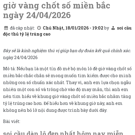
content
giờ vàng chốt số miền bắc
ngày 24/04/2026
đã câp nhật:
Chủ Nhật, 18/01/2026 - 19:02
by
soi cầu
độc thủ tỷ lệ trúng cao
Đây sẽ là kinh nghiệm thú vị giúp bạn dự đoán kết quả chính xác.
ngày 24/04/2026
Mô tả: Nếu bạn là một tín đồ mê bộ môn lô đề giờ vàng chốt số
miền bắc chắc chắn sẽ mong muốn tìm kiếm được cho mình
những con số chuẩn xác nhất. Thay vì, anh em lựa chọn ngẫu
nhiên một con số và trông chờ vào độ may mắn, thì anh em
nên tìm hiểu về khung giờ vàng chốt số miền bắc nhằm tăng
tỷ lệ trúng cao hơn. Để hiểu hơn về khung giờ này, anh em
không nên bỏ lỡ nội dung được trình bày dưới đây.
Bài viết:
soi cầu dàn lô đẹp nhất hôm nay miễn