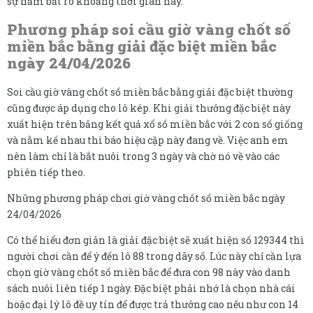
sự nắm bắt rõ khoảng thời gian này.
Phương pháp soi cầu giờ vàng chốt số
miền bắc bằng giải đặc biệt miền bắc
ngày 24/04/2026
Soi cầu giờ vàng chốt số miền bắc bằng giải đặc biệt thường
cũng được áp dụng cho lô kép. Khi giải thưởng đặc biệt này
xuất hiện trên bảng kết quả xổ số miền bắc với 2 con số giống
và nằm kế nhau thì báo hiệu cặp này đang về. Việc anh em
nên làm chỉ là bắt nuôi trong 3 ngày và chờ nó về vào các
phiên tiếp theo.
Những phương pháp chơi giờ vàng chốt số miền bắc ngày
24/04/2026
Có thể hiểu đơn giản là giải đặc biệt sẽ xuất hiện số 129344 thì
người chơi cần để ý đến lô 88 trong dãy số. Lúc này chỉ cần lựa
chọn giờ vàng chốt số miền bắc để đưa con 98 này vào danh
sách nuôi liên tiếp 1 ngày. Đặc biệt phải nhớ là chọn nhà cái
hoặc đại lý lô đề uy tín để được trả thưởng cao nếu như con 14