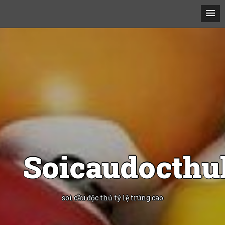
Soicaudocthu
soi cầu độc thủ tỷ lệ trúng cao