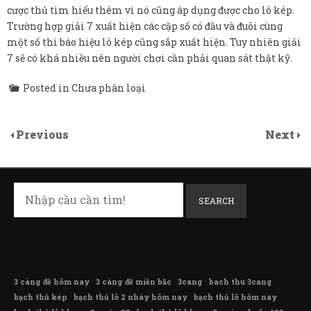
cược thủ tìm hiểu thêm vì nó cũng áp dụng được cho lô kép.
Trường hợp giải 7 xuất hiện các cặp số có đầu và đuôi cùng
một số thì báo hiệu lô kép cũng sắp xuất hiện. Tuy nhiên giải
7 sẽ có khá nhiều nên người chơi cần phải quan sát thật kỹ.
Posted in Chưa phân loại
Previous
Next
SEARCH
3 càng đề hôm nay
3 càng đề miền bắc
3cang
bach thu 3cang
bạch thủ kép
bạch thủ lô 2 nháy hôm nay
bạch thủ lô hôm nay