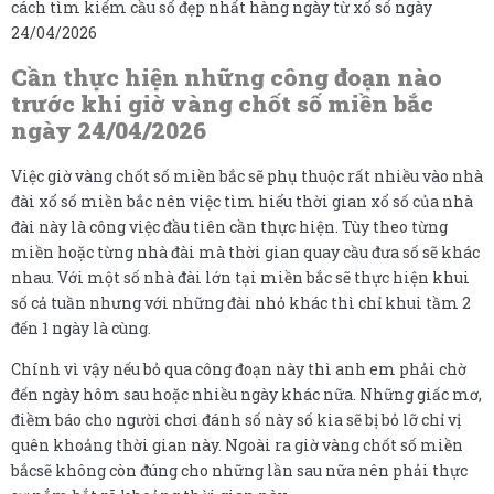
cách tìm kiếm cầu số đẹp nhất hàng ngày từ xổ số ngày
24/04/2026
Cần thực hiện những công đoạn nào
trước khi giờ vàng chốt số miền bắc
ngày 24/04/2026
Việc giờ vàng chốt số miền bắc sẽ phụ thuộc rất nhiều vào nhà
đài xổ số miền bắc nên việc tìm hiểu thời gian xổ số của nhà
đài này là công việc đầu tiên cần thực hiện. Tùy theo từng
miền hoặc từng nhà đài mà thời gian quay cầu đưa số sẽ khác
nhau. Với một số nhà đài lớn tại miền bắc sẽ thực hiện khui
số cả tuần nhưng với những đài nhỏ khác thì chỉ khui tầm 2
đến 1 ngày là cùng.
Chính vì vậy nếu bỏ qua công đoạn này thì anh em phải chờ
đến ngày hôm sau hoặc nhiều ngày khác nữa. Những giấc mơ,
điềm báo cho người chơi đánh số này số kia sẽ bị bỏ lỡ chỉ vị
quên khoảng thời gian này. Ngoài ra giờ vàng chốt số miền
bắcsẽ không còn đúng cho những lần sau nữa nên phải thực