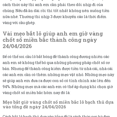
cách thức này thì anh em cần phải theo dõi nhịp đi của
chúng. Nếu đã ăn dài rồi thì tốt nhất không nên xuống tiền
nữa nhé. Thường thì nhịp 3 được khuyến cáo là thời điểm
vàng với cầu ghép.
Vài mẹo bắt lô giúp anh em giờ vàng
chốt số miền bắc thành công ngày
24/04/2026
Để có thể soi cầu lô bắt bóng đề thành công đương nhiên các
anh em sẽ không thể bỏ qua những phương pháp chốt số cơ
bản. Nhưng để thành công kiếm được tiền từ nhà cái, nhà cái
các anh em cần có thêm những mẹo vặt nhỏ. Những mẹo này
sẽ giúp anh em đưa ra được con số có tính chính xác lên đến
94%. Những mẹo mà các anh em có thể áp dụng khi chọn giờ
vàng chốt số miền bắc hôm nay đó là:
Mẹo bắt giờ vàng chốt số miền bắc lô bạch thủ dựa
vào tổng đề ngày 24/04/2026
Cách bắt lô bạch thủ dựa vào tổng đề là cách thức cực kỳ đơn