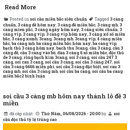
Read More
Posted in
soi cầu miền bắc siêu chuẩn
Tagged
3 càng
chuẩn
,
3 càng đề hôm nay
,
3 càng đề miền bắc
,
3 càng mb
,
3
cang mien phi
,
3 càng ngày hôm nay
,
3 càng siêu chuẩn
,
3
càng vip
,
3 cang vip
,
3 càng vip hôm nay
,
3 càng xổ số miền
bắc
,
3 càng xsmb
,
3cang
,
3cang mb
,
3cang vip
,
4 càng miền
bắc
,
ba càng mb
,
ba càng miền bắc hôm nay
,
ba càng vip
,
bạch thủ 3 càng hôm nay
,
bach thu 3cang
,
cầu 3 càng
,
cầu 3
càng đề
,
cầu 3 càng vào bờ
,
dàn 3 càng 6 số miền bắc
,
độc thủ
de 3 càng
,
rồng bạch kim 3cang
,
soi 3 càng
,
soi cầu 247 3
càng
,
soi cau 3 cang
,
soi cầu 3 càng
,
soi cầu 3 càng 247
,
soi
cầu 3 càng 6666 miễn phí
,
soi cầu 3 càng đặc biệt
,
soi cau 3
cang mb
,
soi cầu 3 càng mb
,
soi cầu ba càng
,
soi cầu ba càng
ở
miền bắc
2 bình luận
soi
cầu
3
càng
soi cầu 3 càng mb hôm nay thánh lô đề 3
mb
miền
tỷ
lệ
trúng
đã câp nhật:
Thứ Năm, 06/08/2026 - 20:00
by
soi
992
cầu độc thủ tỷ lệ trúng cao