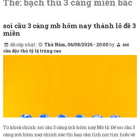
Thẻ:
bạch thủ 3 càng miền bắc
content
soi cầu 3 càng mb hôm nay thánh lô đề 3
miền
đã câp nhật:
Thứ Năm, 06/08/2026 - 20:00
by
soi
cầu độc thủ tỷ lệ trúng cao
Từ khoá chính: soi cầu 3 càng mb hôm nay Mô tả: Để soi cầu 3
càng mb hôm nay chính xác thì bạn cần tích cực tìm hiểu về