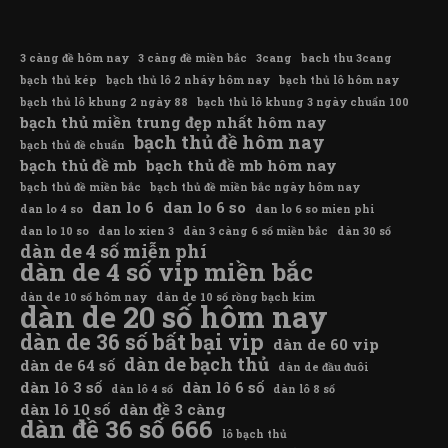
đề
3
miền
3 càng đề hôm nay
3 càng đề miền bắc
3cang
bach thu 3cang
bạch thủ kép
bạch thủ lô 2 nháy hôm nay
bạch thủ lô hôm nay
bạch thủ lô khung 2 ngày 88
bạch thủ lô khung 3 ngày chuẩn 100
bạch thủ miền trung đẹp nhất hôm nay
bạch thủ đề hôm nay
bạch thủ đề chuẩn
bạch thủ đề mb
bạch thủ đề mb hôm nay
bạch thủ đề miền bắc
bạch thủ đề miền bắc ngày hôm nay
dan lo 6
dan lo 6 so
dan lo 4 so
dan lo 6 so mien phi
dan lo 10 so
dan lo xien 3
dàn 3 càng 6 số miền bắc
dàn 30 số
dàn de 4 số miễn phí
dàn de 4 số vip miền bắc
dàn de 10 số hôm nay
dàn de 10 số rồng bạch kim
dàn de 20 số hôm nay
dàn de 36 số bất bại vip
dàn de 60 vip
dàn de bạch thủ
dàn de 64 số
dàn de đầu đuôi
dàn lô 3 số
dàn lô 6 số
dàn lô 4 số
dàn lô 8 số
dàn lô 10 số
dàn đề 3 càng
dàn đề 36 số 666
lô bạch thủ