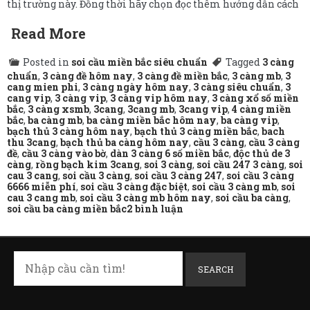
thị trường này. Đồng thời hãy chọn đọc thêm hướng dẫn cách
Read More
Posted in
soi cầu miền bắc siêu chuẩn
Tagged
3 càng
chuẩn
,
3 càng đề hôm nay
,
3 càng đề miền bắc
,
3 càng mb
,
3
cang mien phi
,
3 càng ngày hôm nay
,
3 càng siêu chuẩn
,
3
cang vip
,
3 càng vip
,
3 càng vip hôm nay
,
3 càng xổ số miền
bắc
,
3 càng xsmb
,
3cang
,
3cang mb
,
3cang vip
,
4 càng miền
bắc
,
ba càng mb
,
ba càng miền bắc hôm nay
,
ba càng vip
,
bạch thủ 3 càng hôm nay
,
bạch thủ 3 càng miền bắc
,
bach
thu 3cang
,
bạch thủ ba càng hôm nay
,
cầu 3 càng
,
cầu 3 càng
đề
,
cầu 3 càng vào bờ
,
dàn 3 càng 6 số miền bắc
,
độc thủ de 3
càng
,
rồng bạch kim 3cang
,
soi 3 càng
,
soi cầu 247 3 càng
,
soi
cau 3 cang
,
soi cầu 3 càng
,
soi cầu 3 càng 247
,
soi cầu 3 càng
6666 miễn phí
,
soi cầu 3 càng đặc biệt
,
soi cầu 3 càng mb
,
soi
cau 3 cang mb
,
soi cầu 3 càng mb hôm nay
,
soi cầu ba càng
,
ở
soi cầu ba càng miền bắc
2 bình luận
soi
cầu
3
càng
mb
SEARCH
hôm
nay
thánh
lô