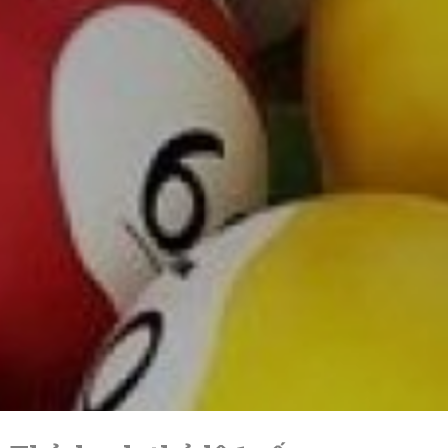
Skip
to