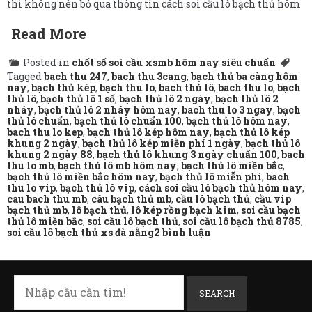
thì không nên bỏ qua thông tin cách soi cầu lô bạch thủ hôm
Read More
Posted in
chốt số soi cầu xsmb hôm nay siêu chuẩn
Tagged
bach thu 247
,
bach thu 3cang
,
bạch thủ ba càng hôm
nay
,
bạch thủ kép
,
bạch thu lo
,
bach thủ lô
,
bach thu lo
,
bạch
thủ lô
,
bạch thủ lô 1 số
,
bạch thủ lô 2 ngày
,
bạch thủ lô 2
nháy
,
bạch thủ lô 2 nháy hôm nay
,
bach thu lo 3 ngay
,
bạch
thủ lô chuẩn
,
bạch thủ lô chuẩn 100
,
bạch thủ lô hôm nay
,
bach thu lo kep
,
bạch thủ lô kép hôm nay
,
bạch thủ lô kép
khung 2 ngày
,
bạch thủ lô kép miễn phí 1 ngày
,
bạch thủ lô
khung 2 ngày 88
,
bạch thủ lô khung 3 ngày chuẩn 100
,
bach
thu lo mb
,
bạch thủ lô mb hôm nay
,
bạch thủ lô miền bắc
,
bạch thủ lô miền bắc hôm nay
,
bạch thủ lô miễn phí
,
bach
thu lo vip
,
bạch thủ lô vip
,
cách soi cầu lô bạch thủ hôm nay
,
cau bach thu mb
,
câu bạch thủ mb
,
cầu lô bạch thủ
,
cầu vip
bạch thủ mb
,
lô bạch thủ
,
lô kép rồng bạch kim
,
soi cầu bạch
thủ lô miền bắc
,
soi cầu lô bạch thủ
,
soi cầu lô bạch thủ 8785
,
ở
soi cầu lô bạch thủ xs đà nẵng
2 bình luận
cách
soi
cầu
lô
bạch
SEARCH
thủ
hôm