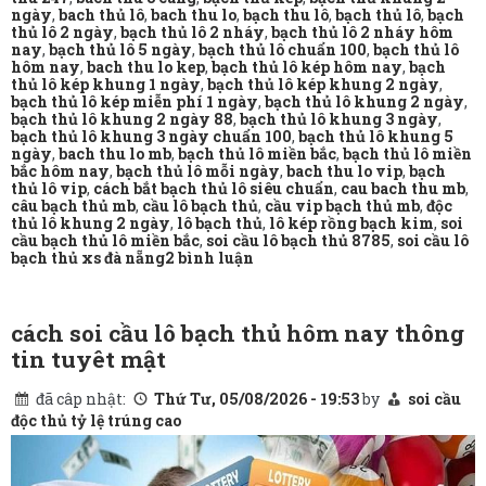
ngày
,
bach thủ lô
,
bach thu lo
,
bạch thu lô
,
bạch thủ lô
,
bạch
thủ lô 2 ngày
,
bạch thủ lô 2 nháy
,
bạch thủ lô 2 nháy hôm
nay
,
bạch thủ lô 5 ngày
,
bạch thủ lô chuẩn 100
,
bạch thủ lô
hôm nay
,
bach thu lo kep
,
bạch thủ lô kép hôm nay
,
bạch
thủ lô kép khung 1 ngày
,
bạch thủ lô kép khung 2 ngày
,
bạch thủ lô kép miễn phí 1 ngày
,
bạch thủ lô khung 2 ngày
,
bạch thủ lô khung 2 ngày 88
,
bạch thủ lô khung 3 ngày
,
bạch thủ lô khung 3 ngày chuẩn 100
,
bạch thủ lô khung 5
ngày
,
bach thu lo mb
,
bạch thủ lô miền bắc
,
bạch thủ lô miền
bắc hôm nay
,
bạch thủ lô mỗi ngày
,
bach thu lo vip
,
bạch
thủ lô vip
,
cách bắt bạch thủ lô siêu chuẩn
,
cau bach thu mb
,
câu bạch thủ mb
,
cầu lô bạch thủ
,
cầu vip bạch thủ mb
,
độc
thủ lô khung 2 ngày
,
lô bạch thủ
,
lô kép rồng bạch kim
,
soi
cầu bạch thủ lô miền bắc
,
soi cầu lô bạch thủ 8785
,
soi cầu lô
ở
bạch thủ xs đà nẵng
2 bình luận
cách
bắt
bạch
thủ
cách soi cầu lô bạch thủ hôm nay thông
lô
tin tuyêt mật
siêu
chuẩn
đánh
đã câp nhật:
Thứ Tư, 05/08/2026 - 19:53
by
soi cầu
là
độc thủ tỷ lệ trúng cao
ăn