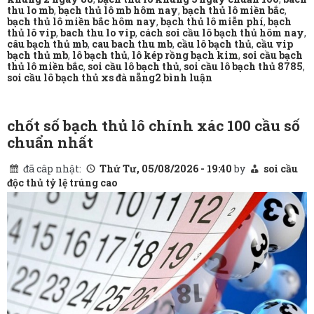
thu lo mb
,
bạch thủ lô mb hôm nay
,
bạch thủ lô miền bắc
,
bạch thủ lô miền bắc hôm nay
,
bạch thủ lô miễn phí
,
bạch
thủ lô vip
,
bach thu lo vip
,
cách soi cầu lô bạch thủ hôm nay
,
câu bạch thủ mb
,
cau bach thu mb
,
cầu lô bạch thủ
,
cầu vip
bạch thủ mb
,
lô bạch thủ
,
lô kép rồng bạch kim
,
soi cầu bạch
thủ lô miền bắc
,
soi cầu lô bạch thủ
,
soi cầu lô bạch thủ 8785
,
ở
soi cầu lô bạch thủ xs đà nẵng
2 bình luận
cách
soi
cầu
lô
chốt số bạch thủ lô chính xác 100 cầu số
bạch
chuẩn nhất
thủ
hôm
nay
đã câp nhật:
Thứ Tư, 05/08/2026 - 19:40
by
soi cầu
thông
độc thủ tỷ lệ trúng cao
tin
tuyêt
mật