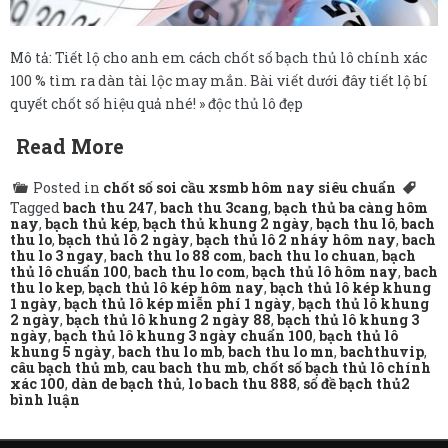
Mô tả: Tiết lộ cho anh em cách chốt số bạch thủ lô chính xác
100 % tìm ra dàn tài lộc may mắn. Bài viết dưới đây tiết lộ bí
quyết chốt số hiệu quả nhé! » độc thủ lô đẹp
Read More
Posted in
chốt số soi cầu xsmb hôm nay siêu chuẩn
Tagged
bach thu 247
,
bach thu 3cang
,
bạch thủ ba càng hôm
nay
,
bạch thủ kép
,
bạch thủ khung 2 ngày
,
bạch thu lô
,
bach
thu lo
,
bạch thủ lô 2 ngày
,
bạch thủ lô 2 nháy hôm nay
,
bach
thu lo 3 ngay
,
bach thu lo 88 com
,
bach thu lo chuan
,
bạch
thủ lô chuẩn 100
,
bach thu lo com
,
bạch thủ lô hôm nay
,
bach
thu lo kep
,
bạch thủ lô kép hôm nay
,
bạch thủ lô kép khung
1 ngày
,
bạch thủ lô kép miễn phí 1 ngày
,
bạch thủ lô khung
2 ngày
,
bạch thủ lô khung 2 ngày 88
,
bạch thủ lô khung 3
ngày
,
bạch thủ lô khung 3 ngày chuẩn 100
,
bạch thủ lô
khung 5 ngày
,
bach thu lo mb
,
bach thu lo mn
,
bachthuvip
,
câu bạch thủ mb
,
cau bach thu mb
,
chốt số bạch thủ lô chính
xác 100
,
dàn de bạch thủ
,
lo bach thu 888
,
số đề bạch thủ
2
ở
bình luận
chốt
số
bạch