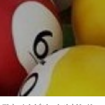
Skip
to