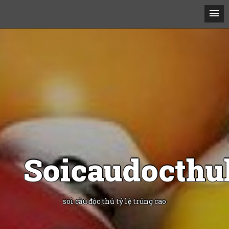
Soicaudocthu
soi cầu độc thủ tỷ lệ trúng cao