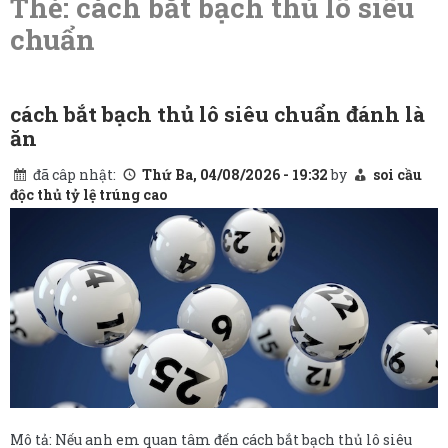
Thẻ:
cách bắt bạch thủ lô siêu
content
chuẩn
cách bắt bạch thủ lô siêu chuẩn đánh là
ăn
đã câp nhật:
Thứ Ba, 04/08/2026 - 19:32
by
soi cầu
độc thủ tỷ lệ trúng cao
Mô tả: Nếu anh em quan tâm đến cách bắt bạch thủ lô siêu