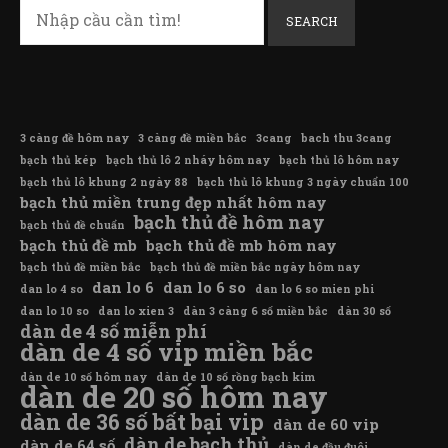
lô
SEARCH
siêu
chuẩn
đánh
là
ăn
3 càng đề hôm nay
3 càng đề miền bắc
3cang
bach thu 3cang
bạch thủ kép
bạch thủ lô 2 nháy hôm nay
bạch thủ lô hôm nay
bạch thủ lô khung 2 ngày 88
bạch thủ lô khung 3 ngày chuẩn 100
bạch thủ miền trung đẹp nhất hôm nay
bạch thủ đề hôm nay
bạch thủ đề chuẩn
bạch thủ đề mb
bạch thủ đề mb hôm nay
bạch thủ đề miền bắc
bạch thủ đề miền bắc ngày hôm nay
dan lo 6
dan lo 6 so
dan lo 4 so
dan lo 6 so mien phi
dan lo 10 so
dan lo xien 3
dàn 3 càng 6 số miền bắc
dàn 30 số
dàn de 4 số miễn phí
dàn de 4 số vip miền bắc
dàn de 10 số hôm nay
dàn de 10 số rồng bạch kim
dàn de 20 số hôm nay
dàn de 36 số bất bại vip
dàn de 60 vip
dàn de bạch thủ
dàn de 64 số
dàn de đầu đuôi