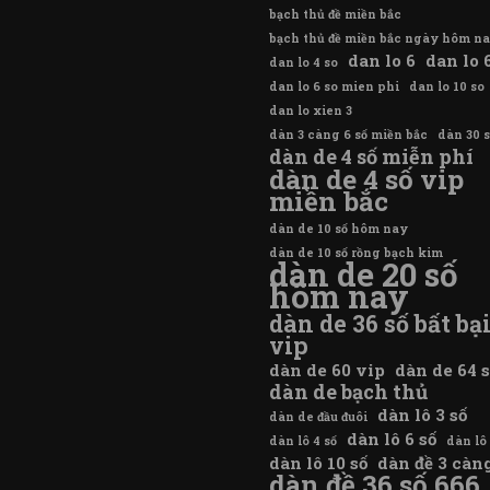
bạch thủ đề miền bắc
bạch thủ đề miền bắc ngày hôm n
dan lo 6
dan lo 
dan lo 4 so
dan lo 6 so mien phi
dan lo 10 so
dan lo xien 3
dàn 3 càng 6 số miền bắc
dàn 30 s
dàn de 4 số miễn phí
dàn de 4 số vip
miền bắc
dàn de 10 số hôm nay
dàn de 10 số rồng bạch kim
dàn de 20 số
hôm nay
dàn de 36 số bất bạ
vip
dàn de 60 vip
dàn de 64 s
dàn de bạch thủ
dàn lô 3 số
dàn de đầu đuôi
dàn lô 6 số
dàn lô 4 số
dàn lô 
dàn lô 10 số
dàn đề 3 càn
dàn đề 36 số 666