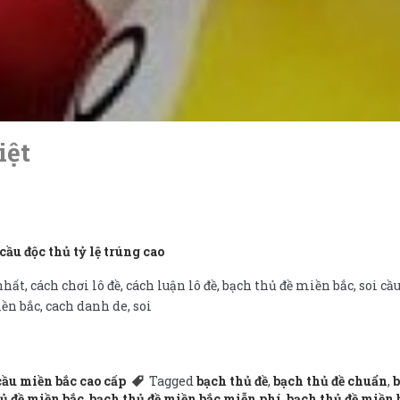
iệt
 cầu độc thủ tỷ lệ trúng cao
hất, cách chơi lô đề, cách luận lô đề, bạch thủ đề miền bắc, soi cầ
ền bắc, cach danh de, soi
cầu miền bắc cao cấp
Tagged
bạch thủ đề
,
bạch thủ đề chuẩn
,
b
ủ đề miền bắc
,
bạch thủ đề miền bắc miễn phí
,
bạch thủ đề miền