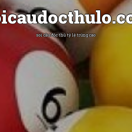
icaudocthulo.
soi cầu độc thủ tỷ lệ trúng cao