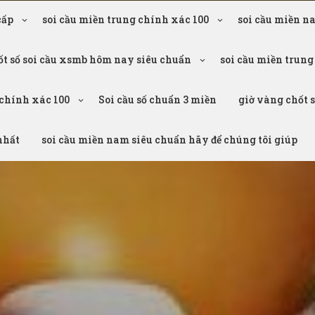
cấp
soi cầu miền trung chính xác 100
soi cầu miền 
ốt số soi cầu xsmb hôm nay siêu chuẩn
soi cầu miền trung
 chính xác 100
Soi cầu số chuẩn 3 miền
giờ vàng chốt 
nhất
soi cầu miền nam siêu chuẩn hãy để chúng tôi giúp