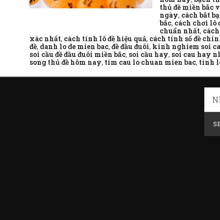
thủ đề miền bắc 
ngày
,
cách bắt bạ
bắc
,
cách chơi lô 
chuẩn nhất
,
cách 
xác nhất
,
cách tính lô đề hiệu quả
,
cách tính số đề chí
đề
,
danh lo de mien bac
,
đề đầu đuôi
,
kinh nghiem soi ca
soi cầu đề đầu đuôi miền bắc
,
soi cầu hay
,
soi cau hay n
song thủ đề hôm nay
,
tim cau lo chuan mien bac
,
tinh 
S