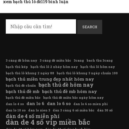
ở
xem bạch thủ lô đề
119 bình luận
soi
cầu
song
thủ
đề
SEARCH
miền
bắc
cao
cấp
3 càng đề hôm nay
3 càng đề miền bắc
3cang
bach thu 3cang
bạch thủ kép
bạch thủ lô 2 nháy hôm nay
bạch thủ lô hôm nay
bạch thủ lô khung 2 ngày 88
bạch thủ lô khung 3 ngày chuẩn 100
bạch thủ miền trung đẹp nhất hôm nay
bạch thủ đề hôm nay
bạch thủ đề chuẩn
bạch thủ đề mb
bạch thủ đề mb hôm nay
bạch thủ đề miền bắc
bạch thủ đề miền bắc ngày hôm nay
dan lo 6
dan lo 6 so
dan lo 4 so
dan lo 6 so mien phi
dan lo 10 so
dan lo xien 3
dàn 3 càng 6 số miền bắc
dàn 30 số
dàn de 4 số miễn phí
dàn de 4 số vip miền bắc