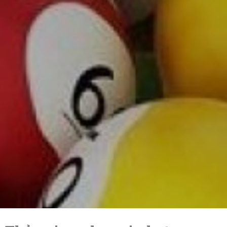
Skip
to