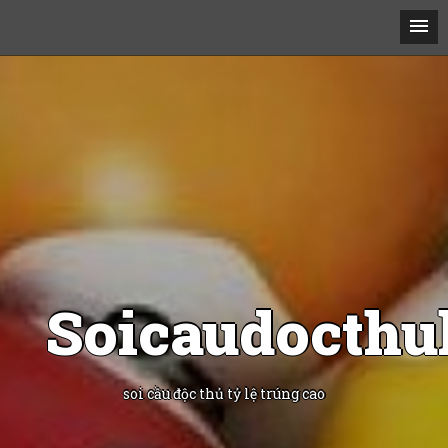
Soicaudocthu
soi cầu độc thủ tỷ lệ trúng cao