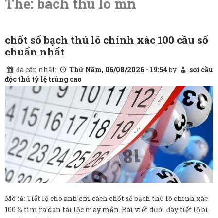
Thẻ:
bach thu lo mn
content
chốt số bạch thủ lô chính xác 100 cầu số
chuẩn nhất
đã câp nhật:
Thứ Năm, 06/08/2026 - 19:54
by
soi cầu
độc thủ tỷ lệ trúng cao
Mô tả: Tiết lộ cho anh em cách chốt số bạch thủ lô chính xác
100 % tìm ra dàn tài lộc may mắn. Bài viết dưới đây tiết lộ bí