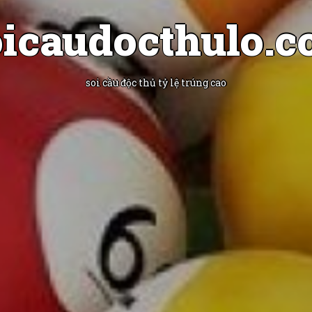
icaudocthulo.
soi cầu độc thủ tỷ lệ trúng cao