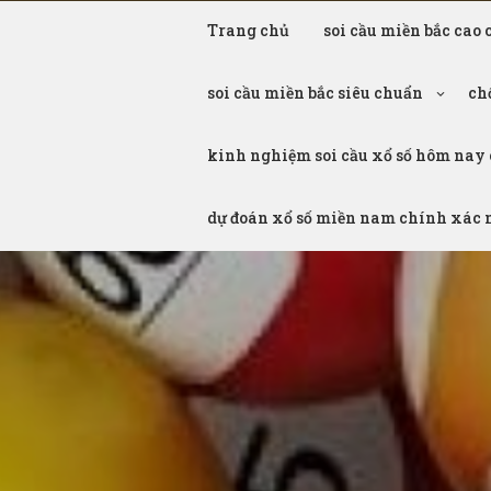
Trang chủ
soi cầu miền bắc cao 
soi cầu miền bắc siêu chuẩn
ch
kinh nghiệm soi cầu xổ số hôm nay
dự đoán xổ số miền nam chính xác 