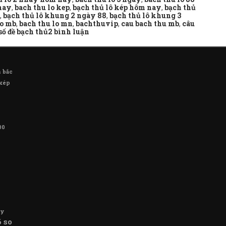
nay
,
bach thu lo kep
,
bạch thủ lô kép hôm nay
,
bạch thủ
,
bạch thủ lô khung 2 ngày 88
,
bạch thủ lô khung 3
lo mb
,
bach thu lo mn
,
bachthuvip
,
cau bach thu mb
,
câu
ở
số đề bạch thủ
2 bình luận
chốt
số
bạch
thủ
lô
n bắc
chính
 kép
xác
100
cầu
số
chuẩn
nhất
00
ay
6 so